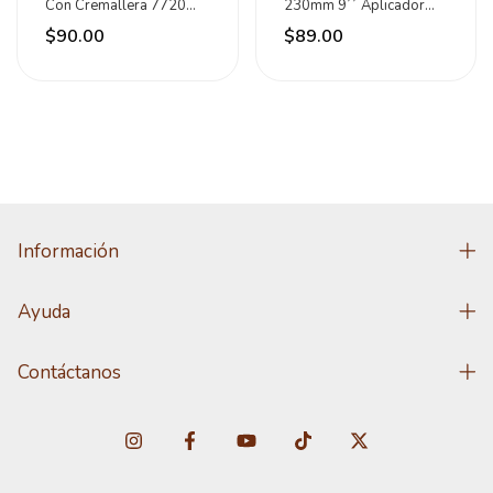
Con Cremallera 7720
230mm 9´´ Aplicador
Santul
Ingco
$90.00
$89.00
Información
Ayuda
Contáctanos