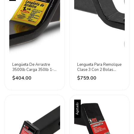
Lengüeta De Arrastre
Lengueta Para Remolque
3500lb Carga 350lb 1-
Clase 3 Con 2 Bolas
1/4 PuLG Mikels Negro
Dogotuls
$404.00
$759.00
Agotado