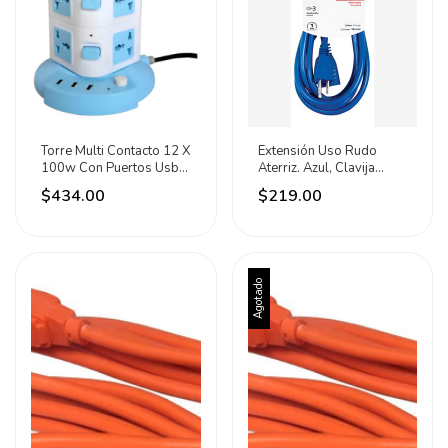
Torre Multi Contacto 12 X
Extensión Uso Rudo
100w Con Puertos Usb
Aterriz. Azul, Clavija
Adir Premium
Recta, 7.6m, Iusa
$434.00
$219.00
Blanco/azul
Agotado