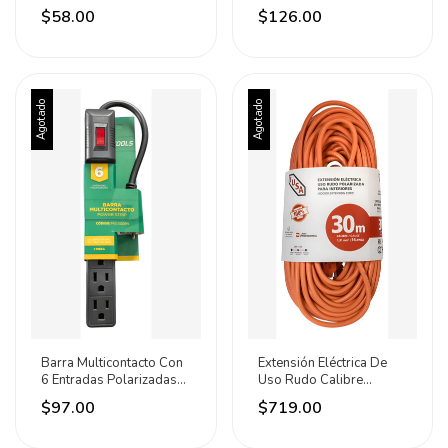
Volteck
Usb Techtools Negro
$58.00
$126.00
Agotado
Agotado
Barra Multicontacto Con
Extensión Eléctrica De
6 Entradas Polarizadas
Uso Rudo Calibre
Techtools Negro
16awg 30 Metros Iusa
$97.00
$719.00