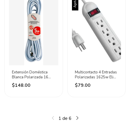
Agotado
Extensión Doméstica
Multicontacto 4 Entradas
Blanca Polarizada 16
Polarizadas 1625w Eli
Awg 5 Metros Iusa
Electric Blanco
$148.00
$79.00
Blanco
1
de
6