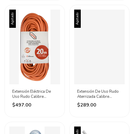
Agotado
Agotado
Extensión Eléctrica De
Extensión De Uso Rudo
Uso Rudo Calibre
Aterrizada Calibre
16awg 20 Metros Iusa
16awg 8 Metros Iusa
$497.00
$289.00
Naranja