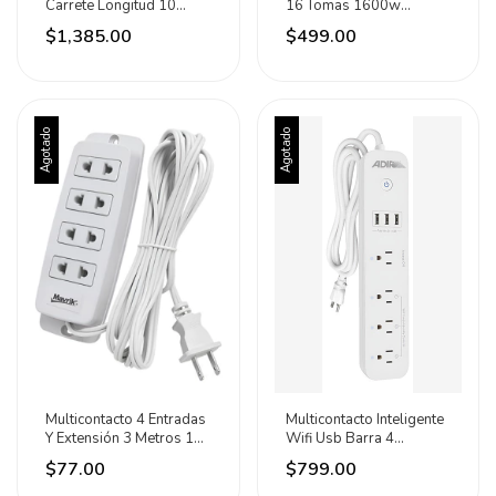
Carrete Longitud 10
16 Tomas 1600w
Metros Mikels Rojo
Entrada Usb Adir Blanco
$1,385.00
$499.00
Y Azul
Agotado
Agotado
Multicontacto 4 Entradas
Multicontacto Inteligente
Y Extensión 3 Metros 15a
Wifi Usb Barra 4
Mavrik
Contactos Adir Blanco
$77.00
$799.00