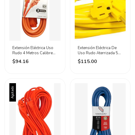
Extensión Eléctrica Uso
Extensión Eléctrica De
Rudo 4 Metros Calibre
Uso Rudo Aterrizada 5m
16 Lion Tools Naranja
1625w Surtek
$94.16
$115.00
Claro
Agotado