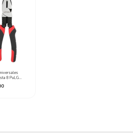
niversales
ta 8 PuLG
alanca Urrea
00