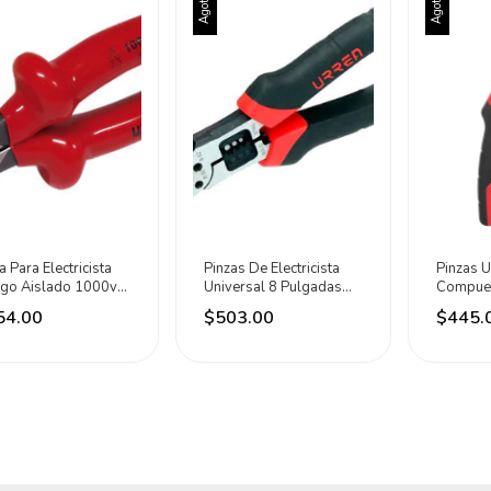
Agotado
Agotado
a Para Electricista
Pinzas De Electricista
Pinzas U
go Aislado 1000v
Universal 8 Pulgadas
Compues
 Rudo Urrea
Multiusos Urrea
Doble P
54.00
$503.00
$445.