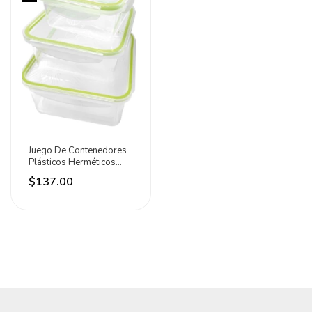
Juego De Contenedores
Plásticos Herméticos
3pz Lion Tools Verde
$137.00
Lima