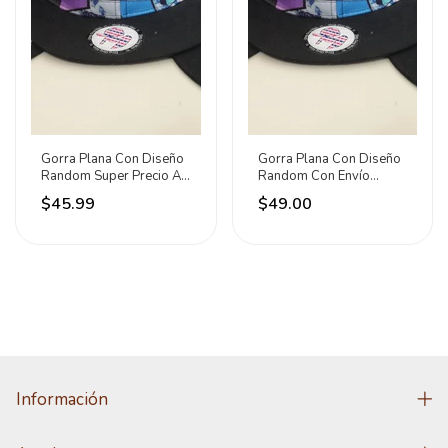
Gorra Plana Con Diseño
Gorra Plana Con Diseño
Random Super Precio A
Random Con Envío
La Moda Random
Gratis Random Ajustable
$45.99
$49.00
Ajustable
Información