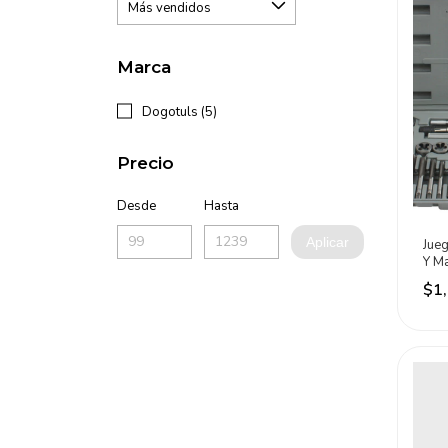
Marca
Dogotuls (5)
Precio
Desde
Hasta
Aplicar
Jue
Y M
$1