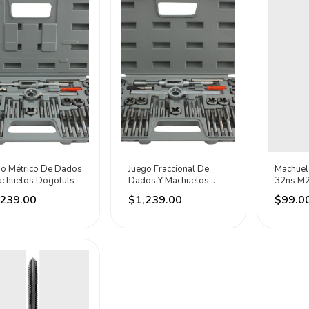
go Métrico De Dados
Juego Fraccional De
Machuel
achuelos Dogotuls
Dados Y Machuelos
32ns M2
Dogotuls
Dogotul
,239.00
$1,239.00
$99.0