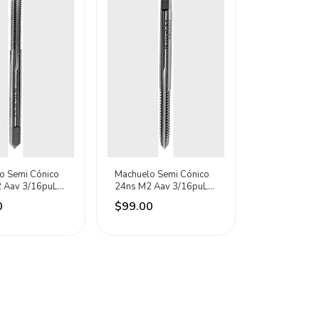
o Semi Cónico
Machuelo Semi Cónico
 Aav 3/16puLG
24ns M2 Aav 3/16puLG
s
Dogotuls
0
$99.00