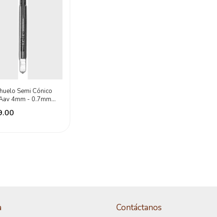
huelo Semi Cónico
Aav 4mm - 0.7mm
otuls
9.00
a
Contáctanos