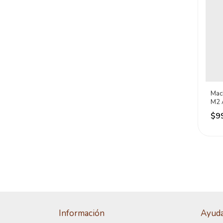
Mac
M2 
Dog
$9
Información
Ayud