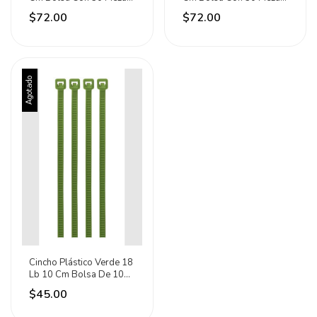
Volteck 41020 Verde
Volteck 41021 Rojo
$72.00
$72.00
Agotado
Cincho Plástico Verde 18
Lb 10 Cm Bolsa De 100
Piezas 41012
$45.00