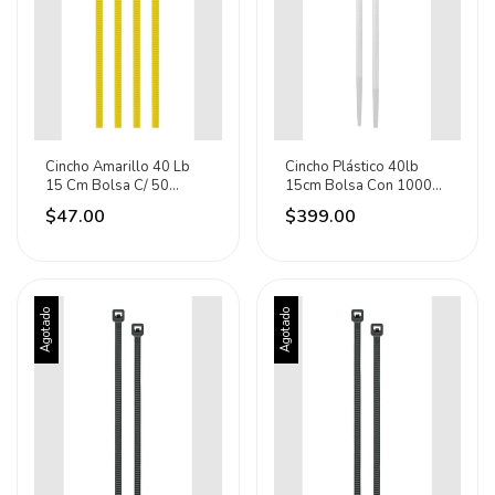
Cincho Amarillo 40 Lb
Cincho Plástico 40lb
15 Cm Bolsa C/ 50
15cm Bolsa Con 1000
Piezas Volteck 41018
Pz Volteck 47460 Blanco
$47.00
$399.00
Amarillo
Agotado
Agotado