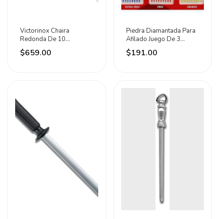
Victorinox Chaira
Piedra Diamantada Para
Redonda De 10
Afilado Juego De 3
Pulgadas, Con Mango
Piezas Adir
$659.00
$191.00
De Nylon Negro