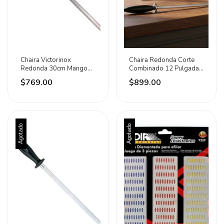
Chaira Victorinox
Chaira Redonda Corte
Redonda 30cm Mango
Combinado 12 Pulgadas
Nylon Color Negro
Victorinox Negro
$769.00
$899.00
Negro
Agotado
Agotado