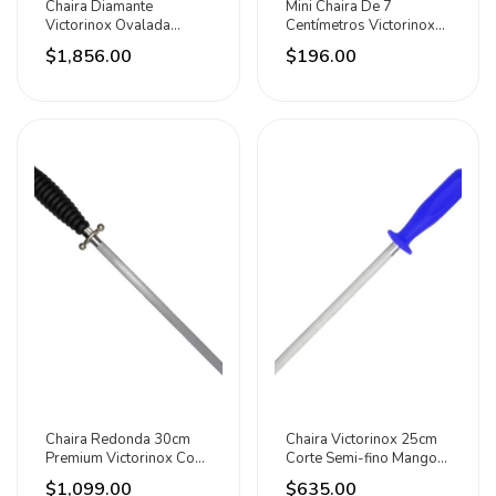
Chaira Diamante
Mini Chaira De 7
Victorinox Ovalada
Centímetros Victorinox
Nylon Negro 26cm
Acero Inoxidable
$1,856.00
$196.00
Chaira Redonda 30cm
Chaira Victorinox 25cm
Premium Victorinox Con
Corte Semi-fino Mango
Topes Metálicos Negro
De Nylon Azu Azul
$1,099.00
$635.00