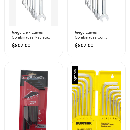
Juego De 7 Llaves
Juego Llaves
Combinadas Matraca
Combinadas Con
Métricas Surtek Plateado
Matraca Medida Pulgada
$807.00
$807.00
7 Pz Plateado
Agotado