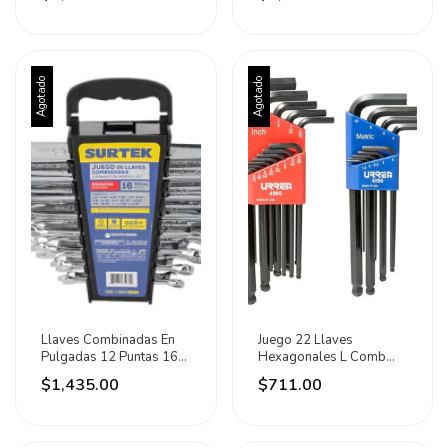
Urrea Azul
Agotado
Agotado
Llaves Combinadas En
Juego 22 Llaves
Pulgadas 12 Puntas 16
Hexagonales L Comb
Pz Surtek Plateado
Punta Bola Urrea
$1,435.00
$711.00