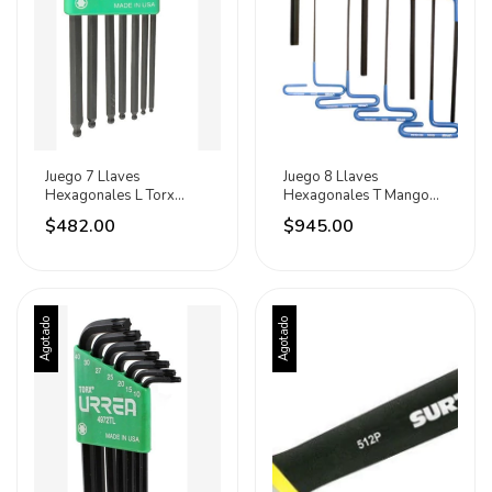
Juego 7 Llaves
Juego 8 Llaves
Hexagonales L Torx
Hexagonales T Mango
Punta De Bola Rack
Vinil Métricas 6 Pulgadas
$482.00
$945.00
Urrea
Plateado
Agotado
Agotado