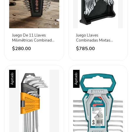
Juego De 11 Llaves
Juego Llaves
Milimétricas Combinadas
Combinadas Mixtas
Acero Adir
22pz Acabado Pulido
$280.00
$785.00
Pretul Plateado
Agotado
Agotado