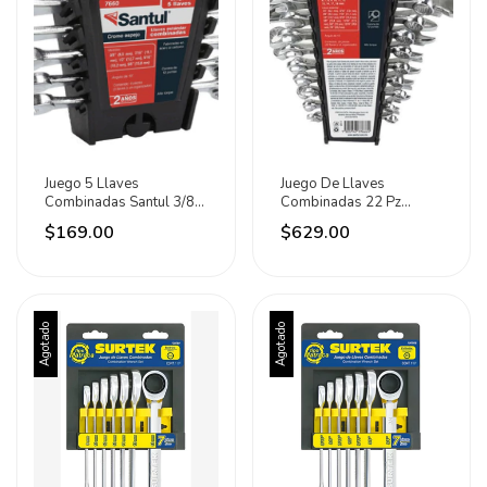
Juego 5 Llaves
Juego De Llaves
Combinadas Santul 3/8 -
Combinadas 22 Pz
5/8 Pulgadas
Dureza 45-53 Hrc Santul
$169.00
$629.00
Plateado
Agotado
Agotado