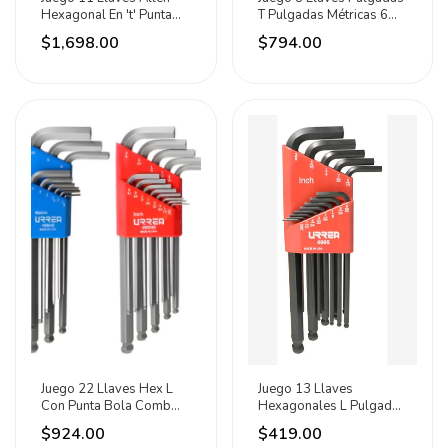
Hexagonal En 't' Punta
T Pulgadas Métricas 6
Bola Urrea® Std
Pulgadas Urrea Negro
$1,698.00
$794.00
Plateado
Juego 22 Llaves Hex L
Juego 13 Llaves
Con Punta Bola Comb
Hexagonales L Pulgadas
Uso Pesado Urrea
Punta Bola Rack Urrea
$924.00
$419.00
Plateado
Negro