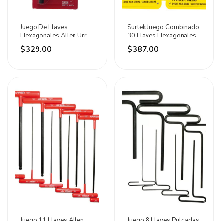
Juego De Llaves
Surtek Juego Combinado
Hexagonales Allen Urrea
30 Llaves Hexagonales
Estándar Industrial
L En Estuche
$329.00
$387.00
Juego 11 Llaves Allen
Juego 8 Llaves Pulgadas