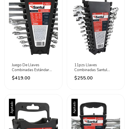
Juego De Llaves
11pzs Llaves
Combinadas Estándar
Combinadas Santul
11pz Plateado
Milimétricas 6-16mm
$419.00
$255.00
Acero Col Cromo
Agotado
Agotado