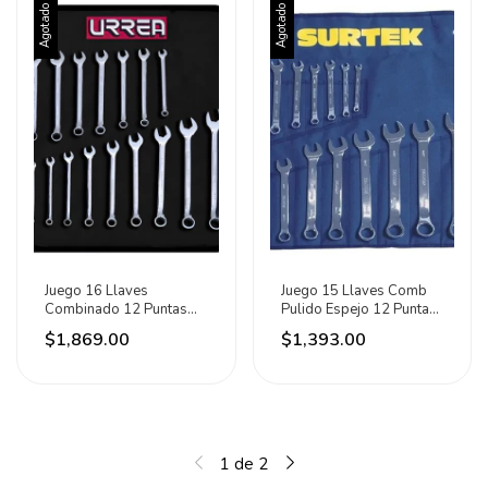
Agotado
Agotado
Juego 16 Llaves
Juego 15 Llaves Comb
Combinado 12 Puntas
Pulido Espejo 12 Puntas
Pulgada Y Métricas Urrea
Métricas Surtek
$1,869.00
$1,393.00
Plateado
1
de
2