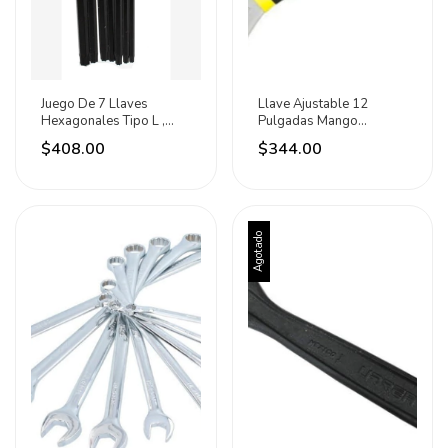
Juego De 7 Llaves
Llave Ajustable 12
Hexagonales Tipo L ,
Pulgadas Mango
Torx, Largas Urrea
Plastisol Surtek
$408.00
$344.00
Agotado