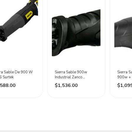
rra Sable De 900 W
Sierra Sable 900w
Sierra S
6 Surtek
Industrial Zanco
900w + 
Universal 1/2 Aksi
2893 Li
,588.00
$1,536.00
$1,09