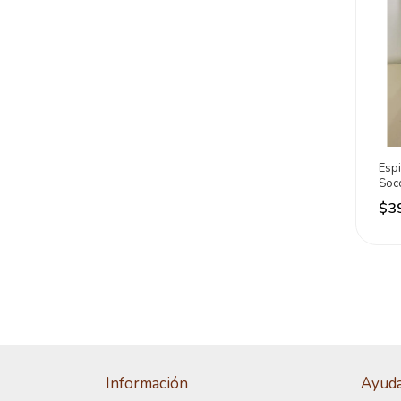
Espi
Socc
Enví
$3
Información
Ayud