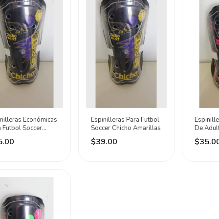
nilleras Económicas
Espinilleras Para Futbol
Espinill
 Futbol Soccer
Soccer Chicho Amarillas
De Adult
ho Amarillas
Soccer C
5.00
$39.00
$35.0
oreo Adulto Negro