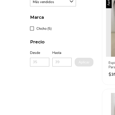
Agotado
Marca
Chicho (5)
Precio
Desde
Hasta
Aplicar
Espi
Para
Chic
$3
May