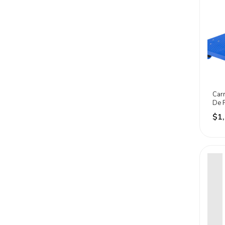
Carr
De P
Dog
$1