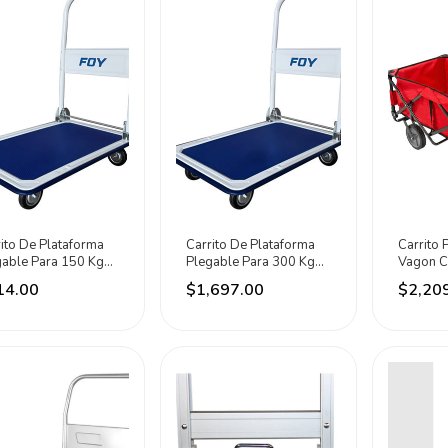
ito De Plataforma
Carrito De Plataforma
Carrito 
gable Para 150 Kg
Plegable Para 300 Kg
Vagon C
f15 Foy Azul
Cplf30 Foy Azul
Para 80
14.00
$1,697.00
$2,20
Rojo