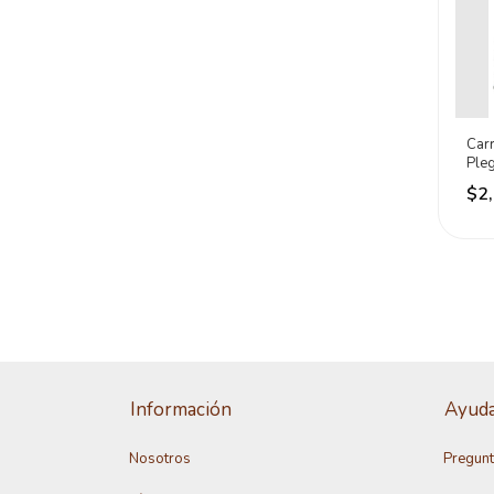
Carr
Ple
120
$2
Información
Ayud
Nosotros
Pregunt