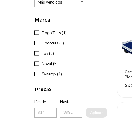
Marca
Dogo Tulls (1)
Dogotuls (3)
Foy (2)
Noval (5)
Carr
Synergy (1)
Ple
Cpl
$9
Precio
Desde
Hasta
Aplicar