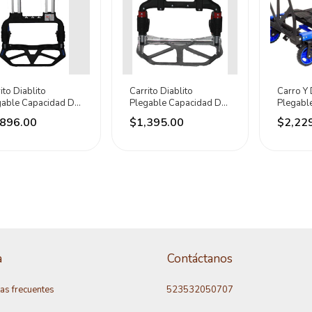
ito Diablito
Carrito Diablito
Carro Y 
gable Capacidad De
Plegable Capacidad De
Plegable
 Kilos Noval
68 Kilos Noval
Hasta 1
,896.00
$1,395.00
$2,22
Negro
a
Contáctanos
as frecuentes
523532050707