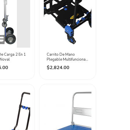
De Carga 2 En 1
Carrito De Mano
Noval
Plegable Multifuncional
Para 136 Kg Noval
6.00
$2,824.00