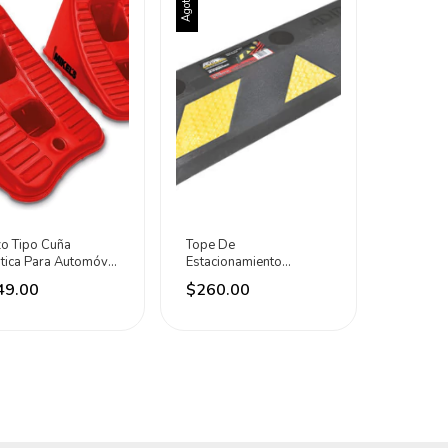
Agotado
zo Tipo Cuña
Tope De
tica Para Automóvil
Estacionamiento
oneladas Mikels Rojo
Medidas 55 X 15 X 10
49.00
$260.00
Cm Adir Negro