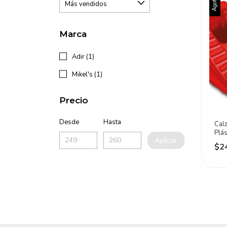
Agotado
Marca
Adir (1)
Mikel's (1)
Precio
Desde
Hasta
Cal
Plás
Aplicar
4 T
$2