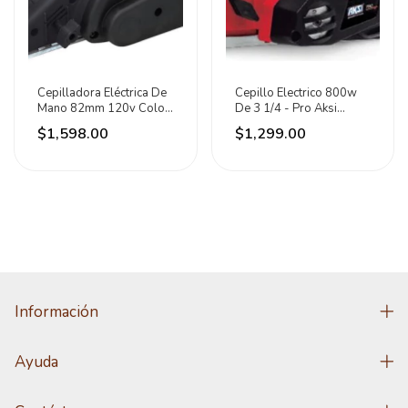
Cepilladora Eléctrica De
Cepillo Electrico 800w
Mano 82mm 120v Color
De 3 1/4 - Pro Aksi
Negro Surtek
Modelo 190571 Color
$1,598.00
$1,299.00
Rojo
Información
Ayuda