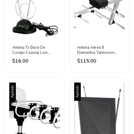
Antena Tv Base De
Antena Aérea 8
Conejo Coaxial Lion
Elementos Television
Tools 6829
Radio Vhf Uhf Hdtv Lion
$16.00
$115.00
Agotado
Agotado