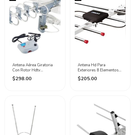
Antena Aérea Giratoria
Antena Hd Para
Con Rotor Hdtv
Exteriores 8 Elementos
Uhf/vhf/fm Lion Tools
10m Cable Coaxial Aksi
$298.00
$205.00