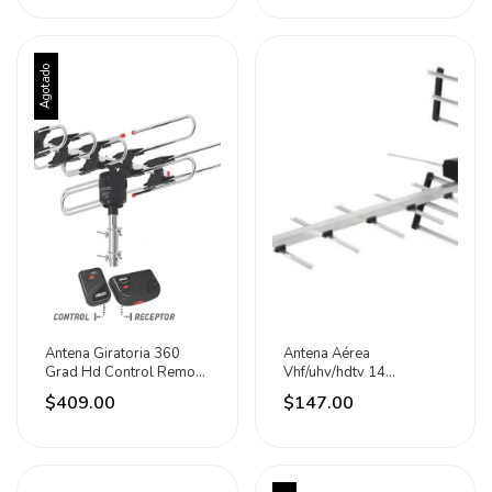
Agotado
Antena Giratoria 360
Antena Aérea
Grad Hd Control Remoto
Vhf/uhv/hdtv 14
+ Receptor Aksi
Elementos Lion Tools
$409.00
$147.00