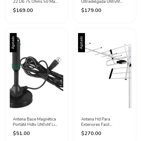
22 Db 75 Ohms 50 Ma
Ultradelgada Uhf/vhf
Aski
470-862mhz Aksi
$169.00
$179.00
Agotado
Agotado
Antena Base Magnética
Antena Hd Para
Portátil Hdtv Uhf/vhf Lion
Exteriores Facil
Tools
Instalación Marca Aksi
$51.00
$270.00