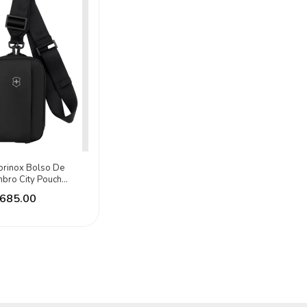
torinox Bolso De
bro City Pouch
el Essentials Rfid
,685.00
ro Lisa