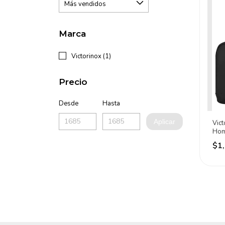
Marca
Victorinox (1)
Precio
Desde
Hasta
Aplicar
Vic
Hom
Trav
$1
Neg