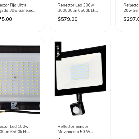
ector Fijo Ultra
Reflector Led 300w
Reflecto
gado 30w Sanelec
300000lm 6500k Eli
20w Sen
Fria - Negro
Electric Negro Blanco
Movimie
75.00
$579.00
$297.
Frío
Negro Bl
Agotado
lector Led 150w
Reflector Sensor
00lm 6500k Eli
Movimiento 50 W
tric Negro Blanco
Aluminio Exteriores