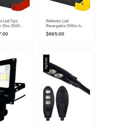
o Led Tipo
Reflector Led
or 30w 2500
Recargable 300lm A
 Marca Urrea
Prueba De Lluvia Surtek
7.00
$665.00
lanco
Negro/amarillo Luz De
Día
Agotado