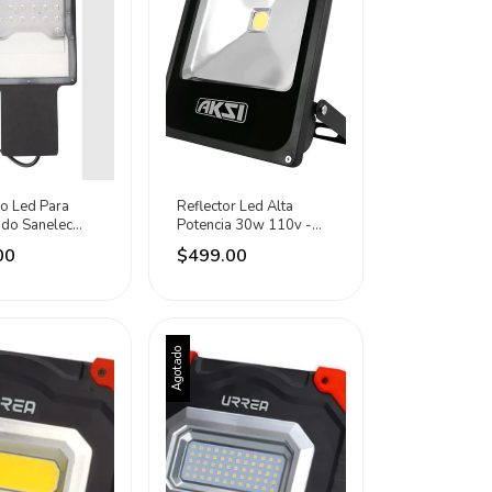
o Led Para
Reflector Led Alta
do Sanelec
Potencia 30w 110v -
0 Lm Luz Fría
240v Luz Blanca Aksi
00
$499.00
Negro Blanco Frío
Agotado