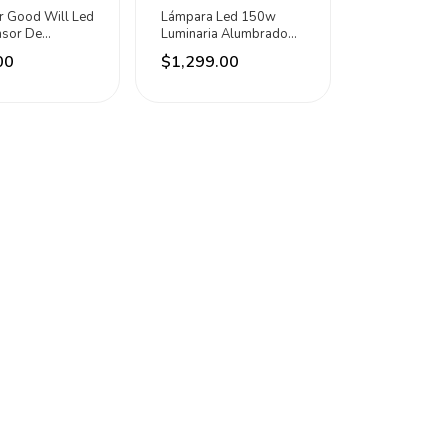
r Good Will Led
Lámpara Led 150w
sor De
Luminaria Alumbrado
nto Dubai
Publico Goodwill Negro
00
$1,299.00
anco Frío
Blanco Frío