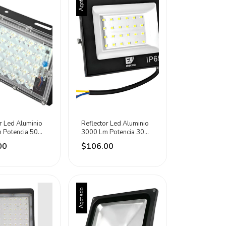
Agotado
r Led Aluminio
Reflector Led Aluminio
 Potencia 50w
3000 Lm Potencia 30w
ric Negro Fría
Eli Electric Rgb Negro
00
$106.00
Agotado