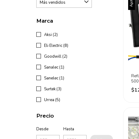
Agotado
Marca
Aksi (2)
Eli Electric (8)
Goodwill (2)
Sanalec (1)
Refl
Sanelec (1)
500
Eli 
Surtek (3)
$1
Urrea (5)
Precio
Desde
Hasta