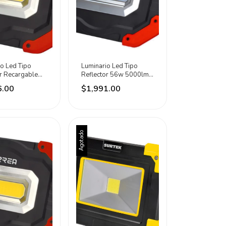
o Led Tipo
Luminario Led Tipo
r Recargable
Reflector 56w 5000lm
Marca Urrea
127v Marca Urrea
6.00
$1,991.00
lanco
Negrp Blanco
Agotado