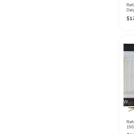
Refl
Del
Luz 
$1
Ref
150
Elec