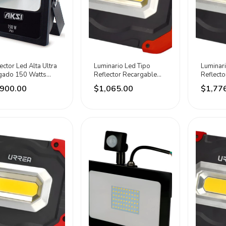
ector Led Alta Ultra
Luminario Led Tipo
Luminari
gado 150 Watts
Reflector Recargable
Reflecto
00lm Ip65 Aksi
1200lm Marca Urrea
2500lm 
,900.00
$1,065.00
$1,77
ro Blanco
Rojo
Negro B