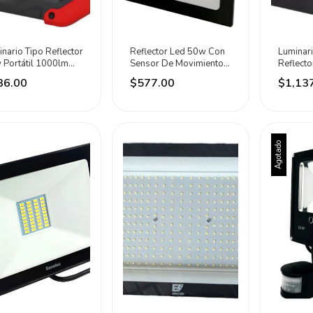
nario Tipo Reflector
Reflector Led 50w Con
Luminari
 Portátil 1000lm
Sensor De Movimiento
Reflect
ca Urrea Rojo/negro
4000lm Surtek Negro
Lúmenes
36.00
$577.00
$1,13
0k
6500k
Negro B
Agotado