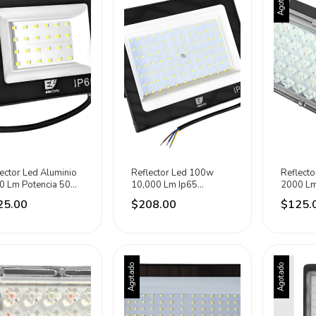
Agotado
ector Led Aluminio
Reflector Led 100w
Reflecto
0 Lm Potencia 50w
10,000 Lm Ip65
2000 Lm
Electric Negro 6500k
Aluminio Eli Electric
Eli Elect
25.00
$208.00
$125.
Negro Fría
(6500k)
Agotado
Agotado