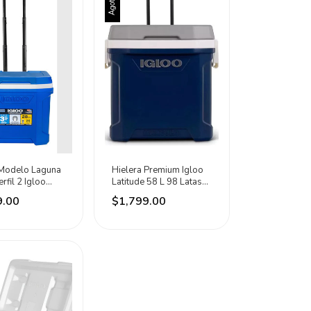
Agotado
 Modelo Laguna
Hielera Premium Igloo
rfil 2 Igloo
Latitude 58 L 98 Latas
ero
De Alta Calidad Azul
9.00
$1,799.00