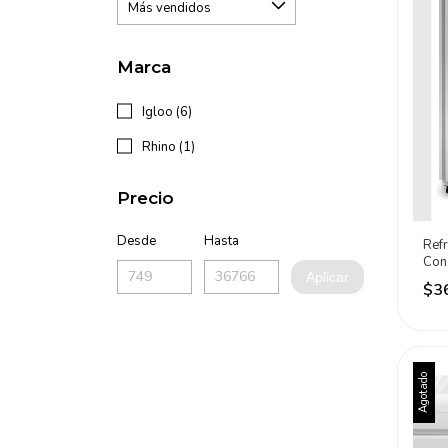
Marca
Igloo (6)
Rhino (1)
Precio
Desde
Hasta
Refr
Con 
Aplicar
Rev
$3
Agotado