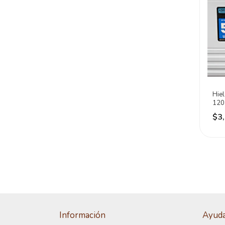
Hie
120 
Bla
$3
Información
Ayud