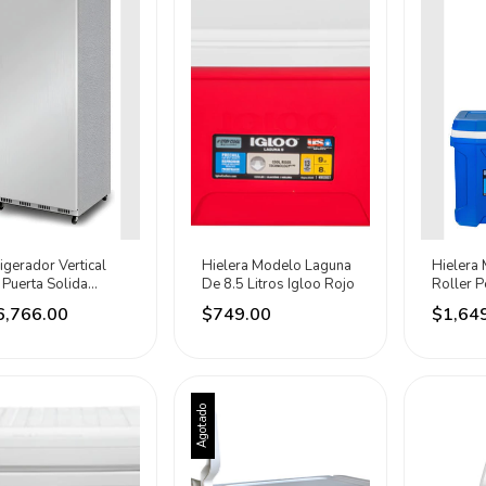
igerador Vertical
Hielera Modelo Laguna
Hielera
Puerta Solida
De 8.5 Litros Igloo Rojo
Roller Pe
esol-23 Rhino Gris
Azul Ac
6,766.00
$749.00
$1,64
Agotado