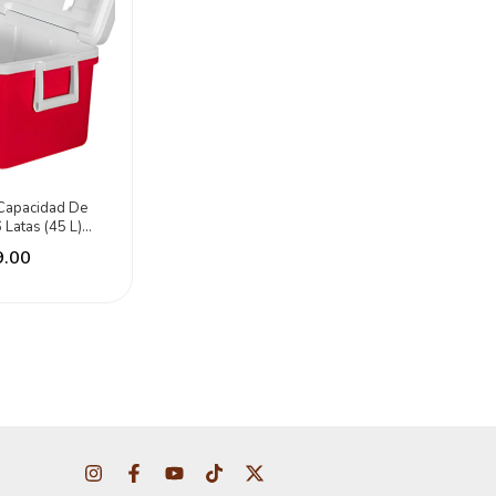
 Capacidad De
 Latas (45 L)
jo
9.00