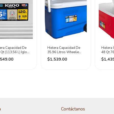
lera Capacidad De
Hielera Capacidad De
Hielera
Qt (113,56 L) Igloo
35.96 Litros Wheelie
48 Qt 76
nco
Cool Marca Igloo Azul
Igloo Ro
,549.00
$1,539.00
$1,43
a
Contáctanos