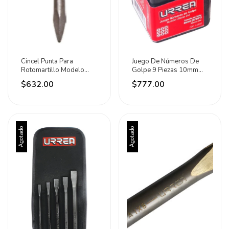
Cincel Punta Para
Juego De Números De
Rotomartillo Modelo
Golpe 9 Piezas 10mm
Tka-rm33 Tonka
Urrea
$632.00
$777.00
Agotado
Agotado