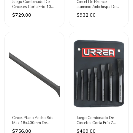
Juego Combinado De
Cincel De Bronce-
Cinceles Corta Frío 10
aluminio Antichispa De
Piezas Urrea
3/4x8 Marca Urrea
$729.00
$932.00
Cincel Plano Ancho Sds
Juego Combinado De
Max 18x400mm De
Cinceles Corta Frío 7
Acero Surtek
Piezas Urrea
$756.00
$409.00