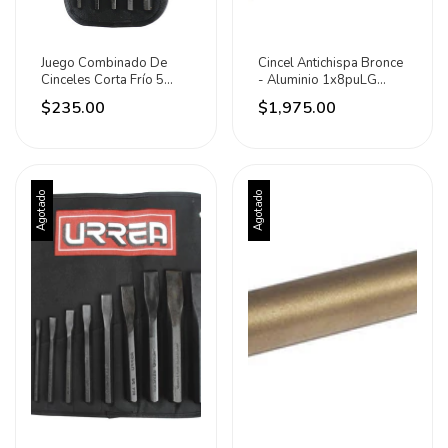
Juego Combinado De
Cincel Antichispa Bronce
Cinceles Corta Frío 5
- Aluminio 1x8puLG
Piezas Urrea
Marca Urrea
$235.00
$1,975.00
Agotado
Agotado