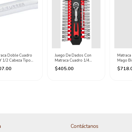
raca Doble Cuadro
Juego De Dados Con
Matraca
Y 1/2 Cabeza Tipo
Matraca Cuadro 1/4
Mago Bi
a Urrea
Dogotuls
De 1/2 
07.00
$405.00
$718.
a
Contáctanos