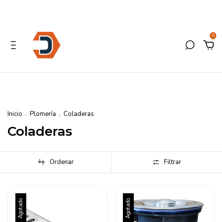
0
Inicio
.
Plomería
.
Coladeras
Coladeras
Ordenar
Filtrar
Agotado
Agotado