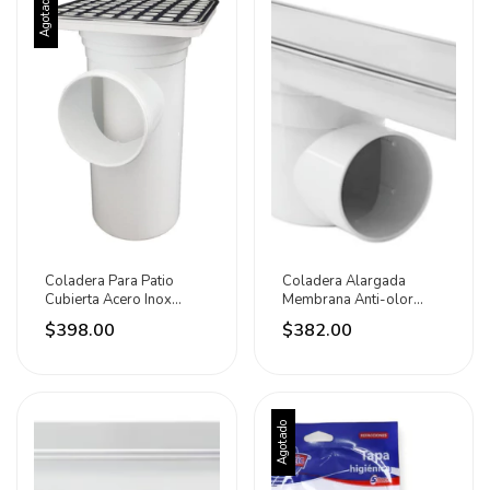
Agotado
Coladera Para Patio
Coladera Alargada
Cubierta Acero Inox
Membrana Anti-olor
20x20cm Fleximatic
Tubo 2puLG Fleximatic
$398.00
$382.00
Agotado