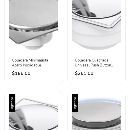
Coladera Minimalista
Coladera Cuadrada
Acero Inoxidable
Univesal Push Button
10x10cm Fleximatic
Abs Fleximatic
$186.00
$261.00
Agotado
Agotado