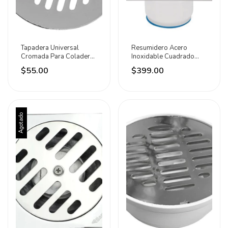
Tapadera Universal
Resumidero Acero
Cromada Para Coladera
Inoxidable Cuadrado
Uso En Baños Cnx
6x6 Aqua Foset 46048
$55.00
$399.00
Agotado