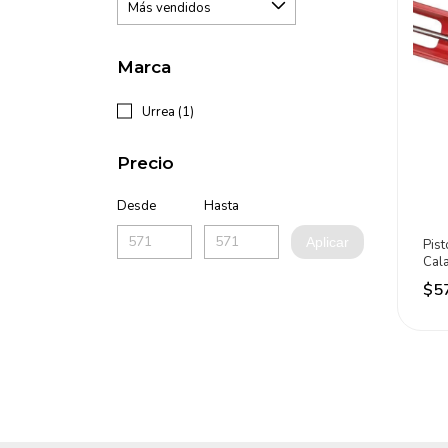
Marca
Urrea (1)
Precio
Desde
Hasta
Aplicar
Pist
Cala
Erg
$5
Neg