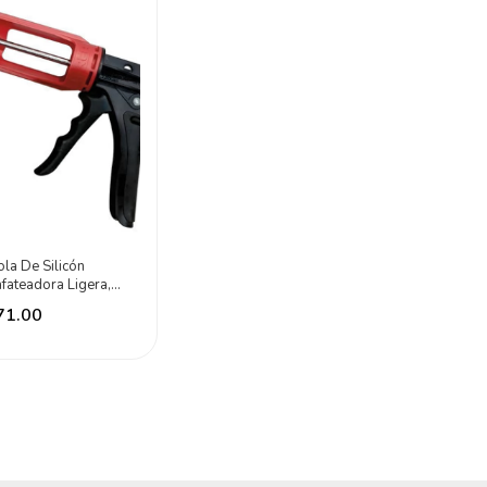
ola De Silicón
fateadora Ligera,
onómica Urrea
71.00
ro