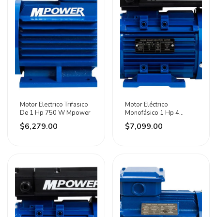
Motor Electrico Trifasico
Motor Eléctrico
De 1 Hp 750 W Mpower
Monofásico 1 Hp 4
Polos Cmyl80-4
$6,279.00
$7,099.00
Mpower