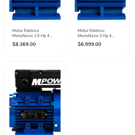
Motor Eléctrico
Motor Eléctrico
Monofásico 1.5 Hp 4
Monofásico 2 Hp 4
Polos Cmyl90s-4
Polos Cmyl90l-4
$8,369.00
$6,999.00
Mpower
Mpower