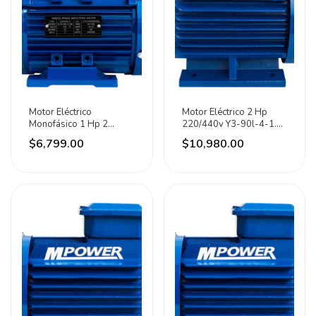
Motor Eléctrico
Motor Eléctrico 2 Hp
Monofásico 1 Hp 2
220/440v Y3-90l-4-1.5
Polos Cmyl80-2
Mpower
$6,799.00
$10,980.00
Mpower