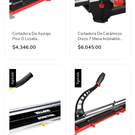
Cortadora De Azulejo
Cortadora De Cerámicos
Piso O Loseta
Disco 7 Mesa Inclinable
Profesional 30 PuLG
600w Urrea
$4,346.00
$6,045.00
Urrea
Agotado
Agotado