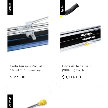
Agotado
Agotado
Corta Azulejos Manual
Corta Azulejos De 35
16 PuLG. 400mm Foy
(900mm) De Uso
Profesional Surtek C /vc
$359.00
$3,116.00
Agotado