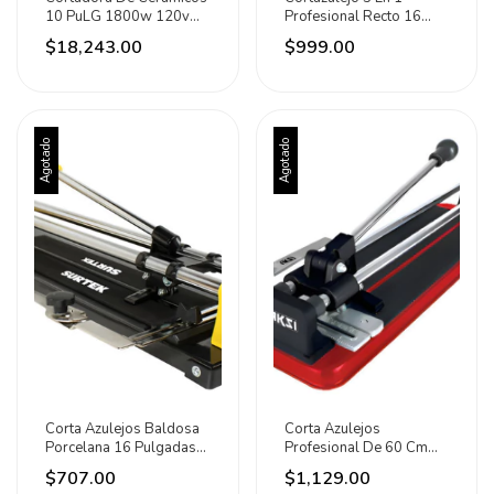
10 PuLG 1800w 120v
Profesional Recto 16
4000rpm Urrea
Pulgadas Lion Tools
$18,243.00
$999.00
Agotado
Agotado
Corta Azulejos Baldosa
Corta Azulejos
Porcelana 16 Pulgadas
Profesional De 60 Cm
Surtek
C/baleros 104332 Aksi
$707.00
$1,129.00