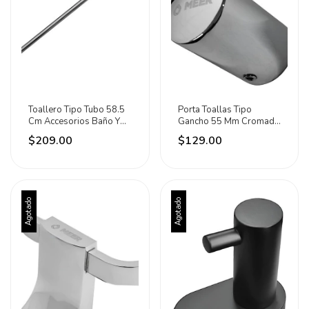
Toallero Tipo Tubo 58.5
Porta Toallas Tipo
Cm Accesorios Baño Y
Gancho 55 Mm Cromado
Regadera Meer Plateado
Baño Accesorios Meer
$209.00
$129.00
Plateado
Agotado
Agotado