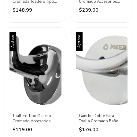
Cromada Toallero Tipo
Cromado Accesorios
Aro Meer Plateado
Baño Regadera Meer
$148.99
$239.00
Plateado
Agotado
Agotado
Toallero Tipo Gancho
Gancho Doble Para
Cromado Accesorios
Toalla Cromado Baño
Baño Regadera Meer
Accesorios Meer
$119.00
$176.00
Plateado