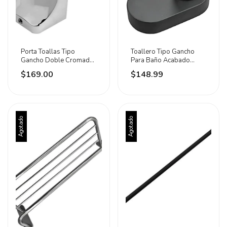
Porta Toallas Tipo
Toallero Tipo Gancho
Gancho Doble Cromado
Para Baño Acabado
Baño Accesorios Meer
Negro Mate Meer Negro
$169.00
$148.99
Plateado
Agotado
Agotado