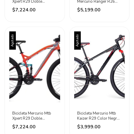
Xpert R29 Doble
Mercurio Ranger R26
Suspensión Naranja
Naranja Naranja 26 "
$7,224.00
$5,199.00
Agotado
Agotado
Bicicleta Mercurio Mtb
Bicicleta Mercurio Mtb
Xpert R29 Doble
Kaizer R29 Color Negro
Suspensión Naranja
Brillante/rojo Tamaño
$7,224.00
$3,999.00
Del Cuadro Talla Única M