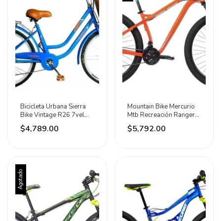
Bicicleta Urbana Sierra
Mountain Bike Mercurio
Bike Vintage R26 7vel
Mtb Recreación Ranger
Con Accesorios Azul
Pro 2020 R29
$4,789.00
$5,792.00
Naranja/negro Brillante
Agotado