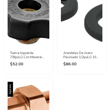
Tuerca Izquierda
Arandelas De Acero
7/8puLG Con Maneral
Pavonado 1/2puLG 100
Plástico Cnx
Piezas Marca Fiero
$52.00
$86.00
Agotado