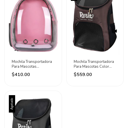
Mochila Transportadora
Mochila Transportadora
Para Mascotas
Para Mascotas Color
Capacidad 6kg Adir
Cafe Marca Petit Café
$410.00
$559.00
Rosa
Agotado