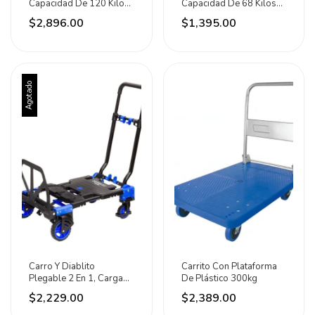
Capacidad De 120 Kilos
Capacidad De 68 Kilos
Noval
Noval
$2,896.00
$1,395.00
Agotado
Carro Y Diablito
Carrito Con Plataforma
Plegable 2 En 1, Carga
De Plástico 300kg
Hasta 120 Kg Synergy
$2,229.00
$2,389.00
Negro