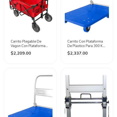
Carrito Plegable De
Carrito Con Plataforma
Vagon Con Plataforma
De Plastico Para 300 Kg
Para 80 Kg Dogotuls
Dogotuls Azul
$2,209.00
$2,337.00
Rojo