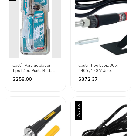
Cautín Para Soldador
Cautin Tipo Lapiz 30w,
Tipo Lápiz Punta Recta
440°c, 120 V Urrea
60w Total
$258.00
$372.37
Agotado