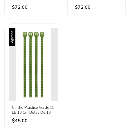
Volteck 41020 Verde
Volteck 41021 Rojo
$72.00
$72.00
Agotado
Cincho Plástico Verde 18
Lb 10 Cm Bolsa De 100
Piezas 41012
$45.00