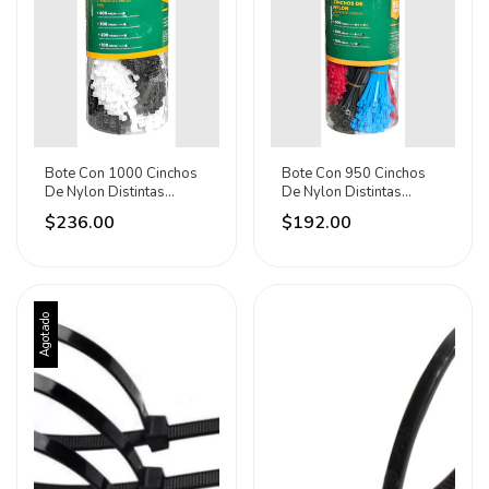
Bote Con 1000 Cinchos
Bote Con 950 Cinchos
De Nylon Distintas
De Nylon Distintas
Medidas Techtools
Medidas Techtools
$236.00
$192.00
Negro/blanco
Negro/blanco
Agotado