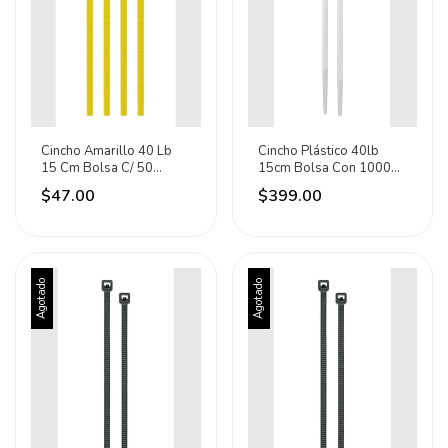
Cincho Amarillo 40 Lb
Cincho Plástico 40lb
15 Cm Bolsa C/ 50
15cm Bolsa Con 1000
Piezas Volteck 41018
Pz Volteck 47460 Blanco
$47.00
$399.00
Amarillo
Agotado
Agotado