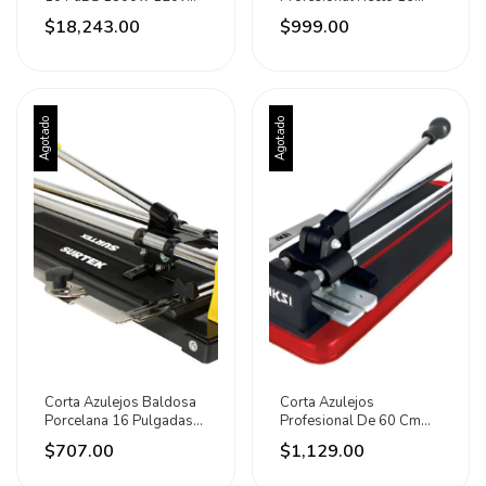
4000rpm Urrea
Pulgadas Lion Tools
$18,243.00
$999.00
Agotado
Agotado
Corta Azulejos Baldosa
Corta Azulejos
Porcelana 16 Pulgadas
Profesional De 60 Cm
Surtek
C/baleros 104332 Aksi
$707.00
$1,129.00