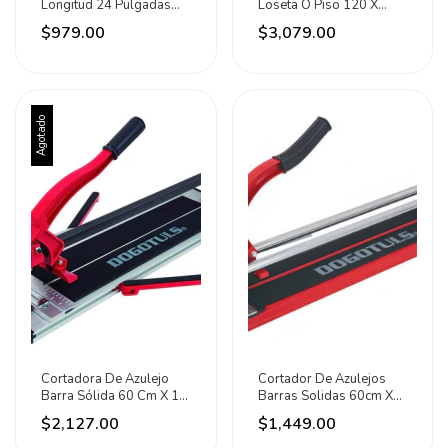
Longitud 24 Pulgadas
Loseta O Piso 120 X
Maxtool
20mm Dogo Tuls
$979.00
$3,079.00
Agotado
Cortadora De Azulejo
Cortador De Azulejos
Barra Sólida 60 Cm X 16
Barras Solidas 60cm X
Mm Dogo Tuls
12cm Dogo Tuls
$2,127.00
$1,449.00