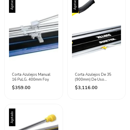
Agotado
Agotado
Corta Azulejos Manual
Corta Azulejos De 35
16 PuLG. 400mm Foy
(900mm) De Uso
Profesional Surtek C /vc
$359.00
$3,116.00
Agotado