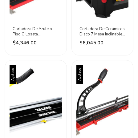
Cortadora De Azulejo
Cortadora De Cerámicos
Piso O Loseta
Disco 7 Mesa Inclinable
Profesional 30 PuLG
600w Urrea
$4,346.00
$6,045.00
Urrea
Agotado
Agotado