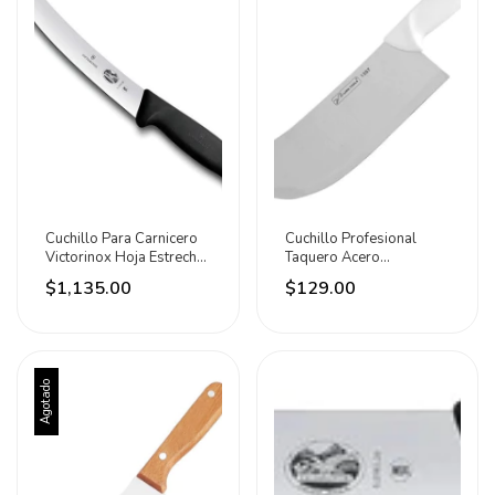
Cuchillo Para Carnicero
Cuchillo Profesional
Victorinox Hoja Estrecha
Taquero Acero
Curva 25cm Negro
Inoxidable Lion Tools
$1,135.00
$129.00
Blanco
Agotado