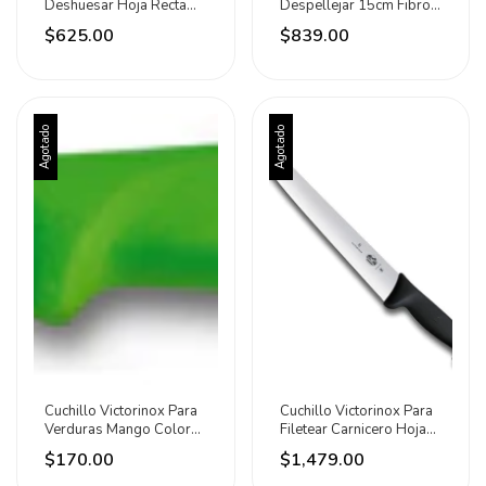
Deshuesar Hoja Recta
Despellejar 15cm Fibrox
15cm Azul Azul
Negro Negro
$625.00
$839.00
Agotado
Agotado
Cuchillo Victorinox Para
Cuchillo Victorinox Para
Verduras Mango Color
Filetear Carnicero Hoja
Verde Verde Lima
30cm Negro
$170.00
$1,479.00