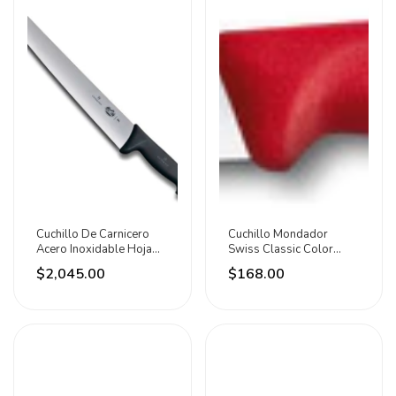
Cuchillo De Carnicero
Cuchillo Mondador
Acero Inoxidable Hoja
Swiss Classic Color
36cm Victorinox Negro
Rojo 10 Cm Victorinox
$2,045.00
$168.00
Rojo