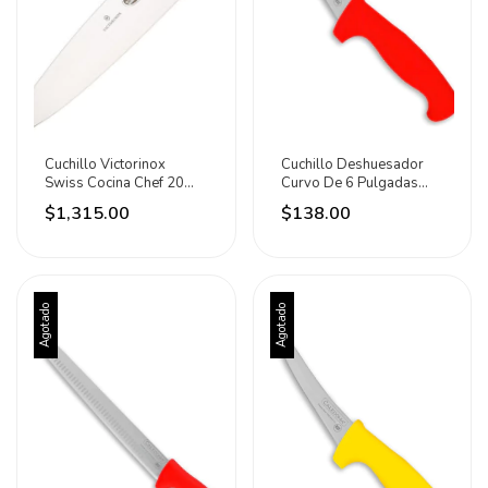
Cuchillo Victorinox
Cuchillo Deshuesador
Swiss Cocina Chef 20
Curvo De 6 Pulgadas
Cm Hoja Extra Ancha
Cadec-6r Caledonia
$1,315.00
$138.00
Negro
Rojo
Agotado
Agotado