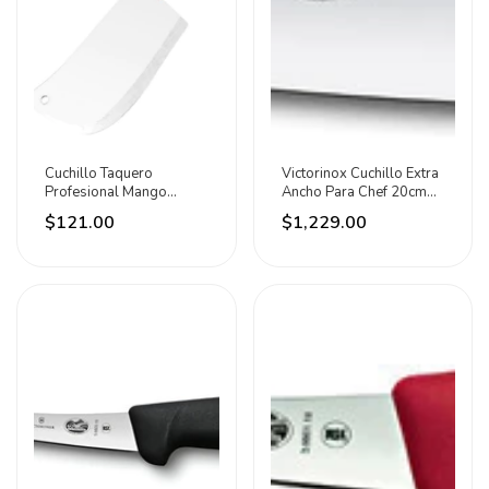
Cuchillo Taquero
Victorinox Cuchillo Extra
Profesional Mango
Ancho Para Chef 20cm
Madera 152,4 Mm Lion
Mango Plástic Negro
$121.00
$1,229.00
Caqui