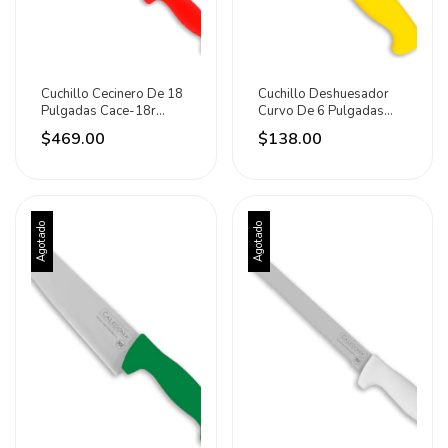
Cuchillo Cecinero De 18
Cuchillo Deshuesador
Pulgadas Cace-18r
Curvo De 6 Pulgadas
Caledonia Rojo
Cadec-6a Caledonia
$469.00
$138.00
Amarillo
Agotado
Agotado