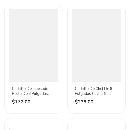
Cuchillo Deshuesador
Cuchillo De Chef De 8
Recto De 6 Pulgadas
Pulgadas Cache-8a
Cader-6a Caledonia
Caledonia Amarillo
$172.00
$239.00
Amarillo