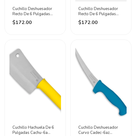
Cuchillo Deshuesador
Cuchillo Deshuesador
Recto De 6 Pulgadas
Recto De 6 Pulgadas
Cader-6az Caledonia
Cader-6r Caledonia Rojo
$172.00
$172.00
Azul
Cuchillo Hachuela De 6
Cuchillo Deshuesador
Pulgadas Cachu-6a
Curvo Cadec-6az