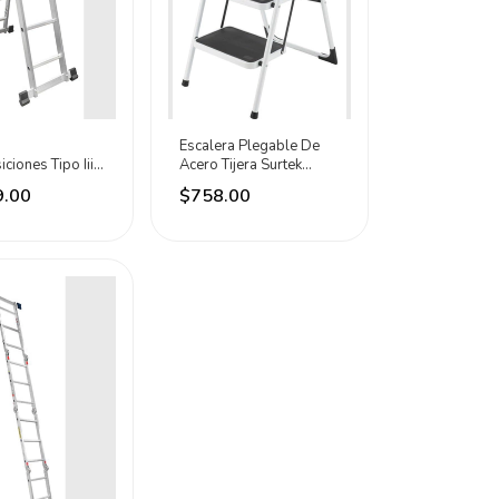
Escalera Plegable De
ciones Tipo Iii
Acero Tijera Surtek
Peldaños Surtek
Blanco 3 Peldaños
9.00
$758.00
o
Blanco