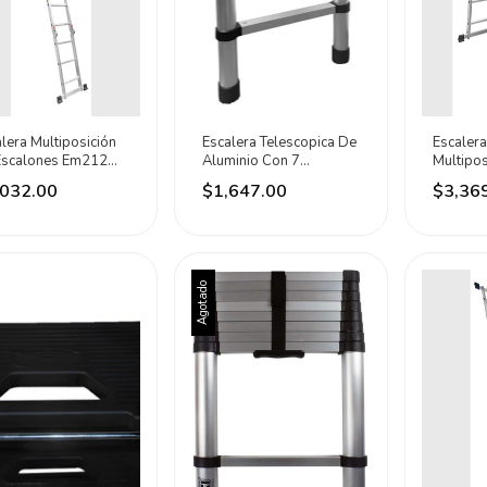
lera Multiposición
Escalera Telescopica De
Escalera
Escalones Em212
Aluminio Con 7
Multiposi
ek Gris
Peldaños Surtek Gris
Con 12 
,032.00
$1,647.00
$3,36
Platead
Agotado