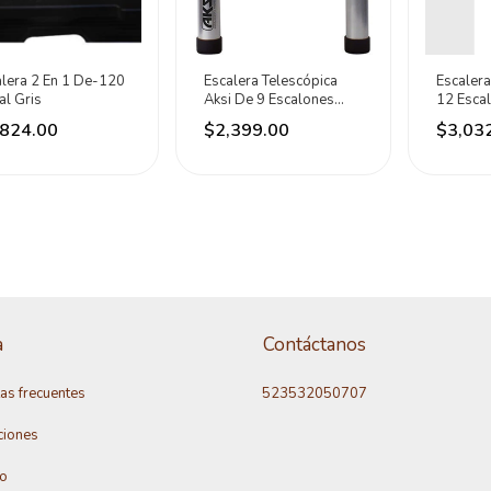
alera 2 En 1 De-120
Escalera Telescópica
Escalera
al Gris
Aksi De 9 Escalones
12 Esca
Color Gris Gris
Surtek
,824.00
$2,399.00
$3,03
a
Contáctanos
as frecuentes
523532050707
ciones
to