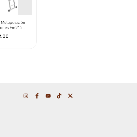
 Multiposición
lones Em212
2.00