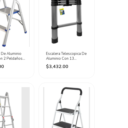
 De Aluminio
Escalera Telescopica De
on 2 Peldaños
Aluminio Con 13
Peldaños Surtek Gris
00
$3,432.00