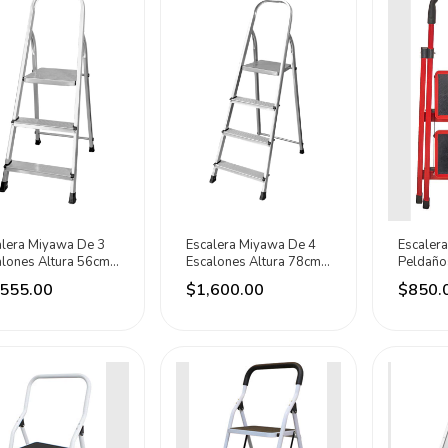
alera Miyawa De 3
Escalera Miyawa De 4
Escalera
alones Altura 56cm
Escalones Altura 78cm
Peldaño
Aluminio Plateado
De Aluminio Plateado
90kg Ad
,555.00
$1,600.00
$850.