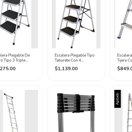
alera Plegable De
Escalera Plegable Tipo
Escalera
o Tipo 3 Triple
Taburete Con 4
Tijera C
lón Santul Blanco
Peldaños Surtek Blanco
Surtek
,275.00
$1,139.00
$849.
Agotado