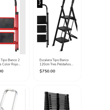
Agotado
 Tipo Banco 2
Escalera Tipo Banco
s Color Rojo
120cm Tres Peldaños
ir Rojo
Antiderrapantes Adir
00
$750.00
Negro