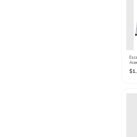
Esc
Acer
Esca
$1