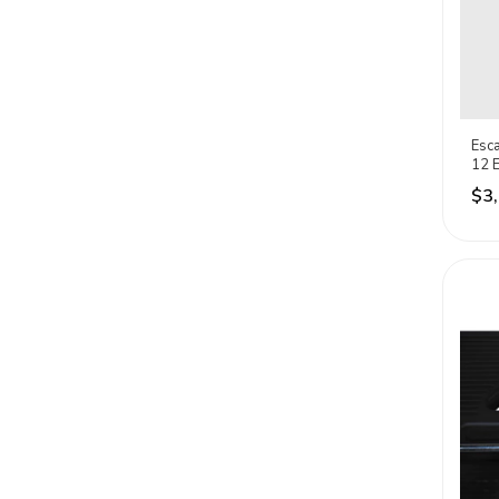
Esca
12 
Surt
$3