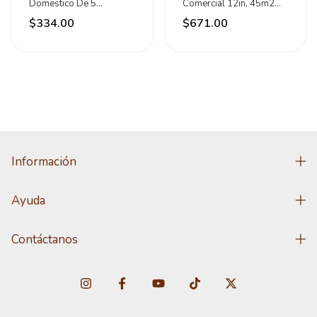
Domestico De 5
Comercial 12in, 45m2
Pulgadas Exad5 Surtek
De Alcance Surtek
$334.00
$671.00
Información
Ayuda
Contáctanos