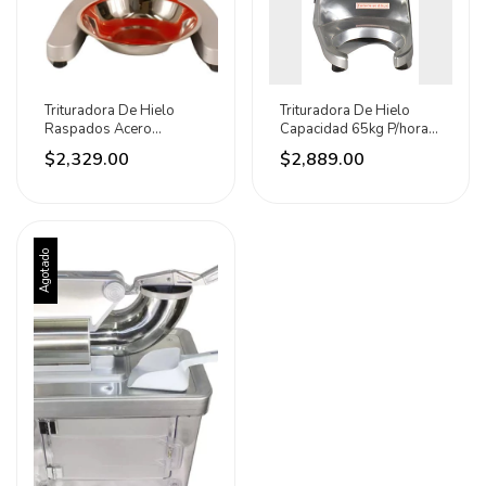
Trituradora De Hielo
Trituradora De Hielo
Raspados Acero
Capacidad 65kg P/hora
Inoxidable 95kg/hr Noval
Noval Plateado
$2,329.00
$2,889.00
Naranja
Agotado