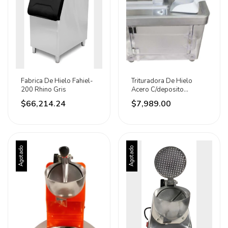
Fabrica De Hielo Fahiel-
Trituradora De Hielo
200 Rhino Gris
Acero C/deposito
Potencia 350w Noval
$66,214.24
$7,989.00
Plateado
Agotado
Agotado