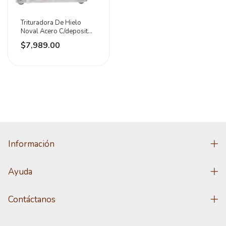
Trituradora De Hielo
Noval Acero C/deposito
Potencia 350w Color
$7,989.00
Plateado
Información
Ayuda
Contáctanos