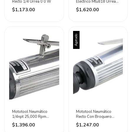
Recto 1/4 Urrea 0 0 W
Electrico Mtu818 Urrea
Frecuencia Potencia 200
$1,173.00
$1,620.00
W
Agotado
Mototool Neumático
Mototool Neumático
1/4npt 25,000 Rpm
Recto Con Broquero
Urrea 367.5 W
22,000rpm Urrea 0.50
$1,396.00
$1,247.00
Hp