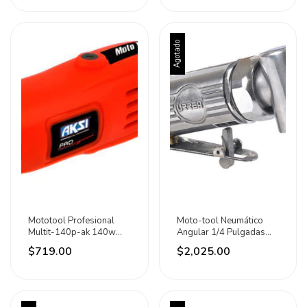
Agotado
Mototool Profesional
Moto-tool Neumático
Multit-140p-ak 140w
Angular 1/4 Pulgadas
110v Aksi 140 W
22,000 Rpm Urrea 367.5
$719.00
$2,025.00
W