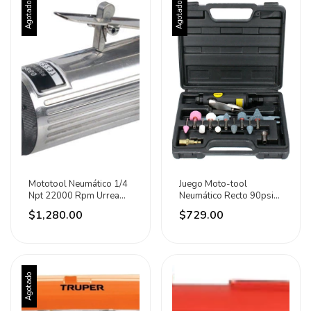
Agotado
Agotado
Mototool Neumático 1/4
Juego Moto-tool
Npt 22000 Rpm Urrea
Neumático Recto 90psi
367.5 W
15 Piezas Surtek
$1,280.00
$729.00
Agotado