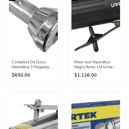
Cortadora De Disco
Moto-tool Neumático
Neumática 3 Pulgadas
Negro Recto 1/4 Urrea
20000rpm Mikels 0
Frec 25000rpm
$650.00
$1,126.00
1470 W
25000rpm