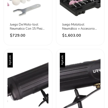
Juego De Moto-tool
Juego Mototool
Neumatico Con 15 Piezas
Neumático + Accesorios,
Surtek 0 0 W
7 Piezas Urrea 1 1 W
$729.00
$1,603.00
Agotado
Agotado