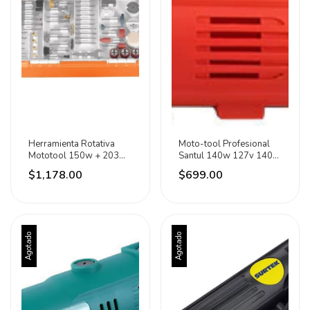
Herramienta Rotativa
Moto-tool Profesional
Mototool 150w + 203
Santul 140w 127v 140
Acc Truper 150 W
W
$1,178.00
$699.00
Agotado
Agotado