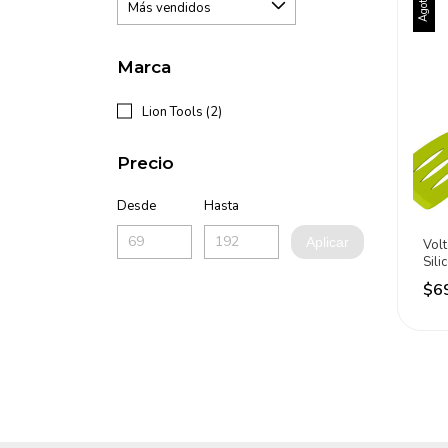
Agotado
Marca
Lion Tools (2)
Precio
Desde
Hasta
Aplicar
Vol
Sil
Inox
$6
Ver