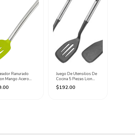
teador Ranurado
Juego De Utensilios De
icon Mango Acero
Cocina 5 Piezas Lion
idable Lion Tools
Tools Negro
9.00
$192.00
de Lima