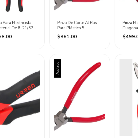
a Para Electricista
Pinza De Corte Al Ras
Pinza Ele
aterial De 8-21/32
Para Plástico 5
Diagona
gadas Urrea Negro &
Pulgadas Marca Urrea
Marca U
68.00
$361.00
$499.
o
Agotado