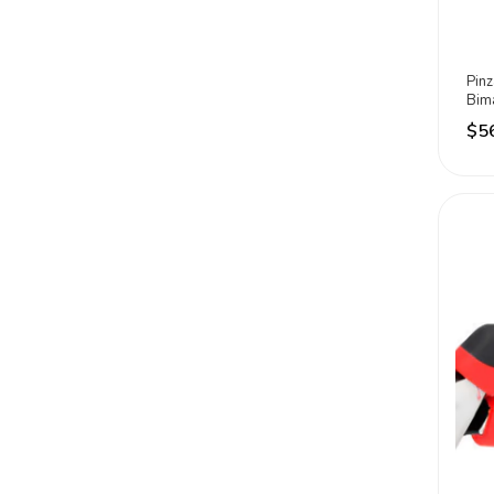
Pinz
Bim
Pul
$5
Roj