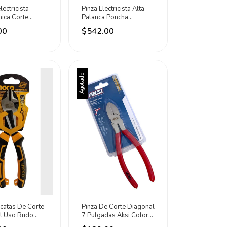
lectricista
Pinza Electricista Alta
ica Corte
Palanca Poncha
7-1/2 Urrea
Terminal 9-5/16 Urrea
00
$542.00
Agotado
icatas De Corte
Pinza De Corte Diagonal
l Uso Rudo
7 Pulgadas Aksi Color
egro
Rojo