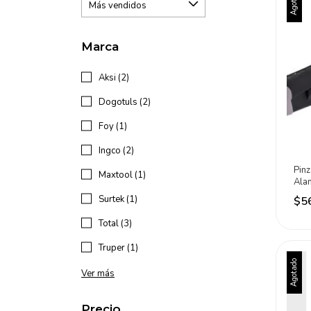
Agotado
Marca
Aksi (2)
Dogotuls (2)
Foy (1)
Ingco (2)
Pin
Maxtool (1)
Ala
Lon
Surtek (1)
$5
Urr
Total (3)
Truper (1)
Agotado
Ver más
Precio