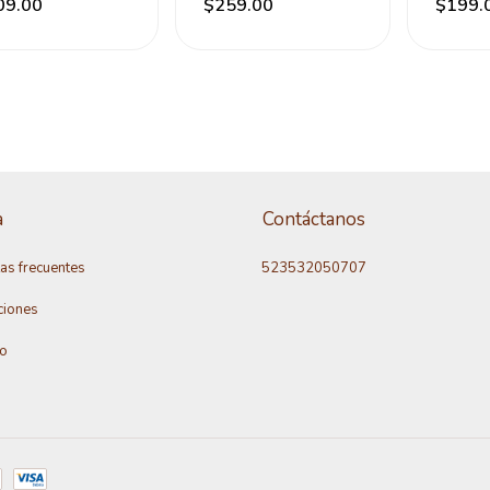
09.00
$259.00
$199.
a
Contáctanos
as frecuentes
523532050707
ciones
to