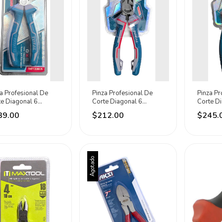
a Profesional De
Pinza Profesional De
Pinza Pr
te Diagonal 6
Corte Diagonal 6
Corte Di
gadas Total
Pulgadas Total
Pulgadas
39.00
$212.00
$245.
quesa
Turquesa
Turques
Agotado