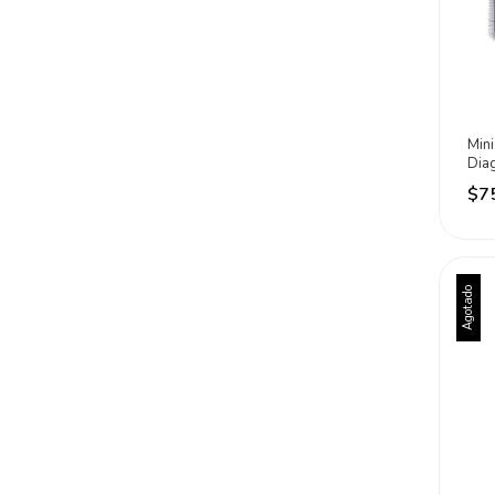
Mini
Dia
Max
$7
Agotado