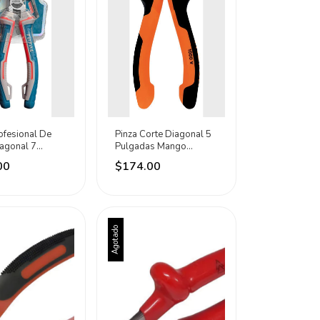
ofesional De
Pinza Corte Diagonal 5
agonal 7
Pulgadas Mango
 Total
Comfort Grip Truper
00
$174.00
a
Agotado