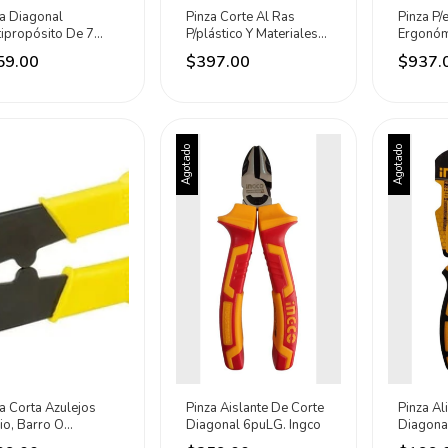
za Diagonal
Pinza Corte Al Ras
Pinza P/e
tipropósito De 7
P/plástico Y Materiales
Ergonóm
G Cromo-níquel
No Ferrosos Urrea
Lateral 
59.00
$397.00
$937.
ea Negro & Rojo
Rojo
Agotado
Agotado
a Corta Azulejos
Pinza Aislante De Corte
Pinza Al
io, Barro O
Diagonal 6puLG. Ingco
Diagona
mica 8 Surtek
Ingco N