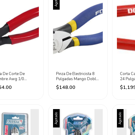
Agotado
za De Corte De
Pinza De Electricista 8
Corta C
mbre Awg 1/0
Pulgadas Mango Doble
24 Pulg
gitud 9-1/4puLG
Plastisol Foy
Rojo
64.00
$148.00
$1,19
ea Rojo
Agotado
Agotado