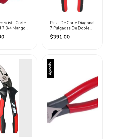
ctricista Corte
Pinza De Corte Diagonal
l 7 3/4 Mango
7 Pulgadas De Doble
rrea
Palanca Urrea
00
$391.00
Agotado