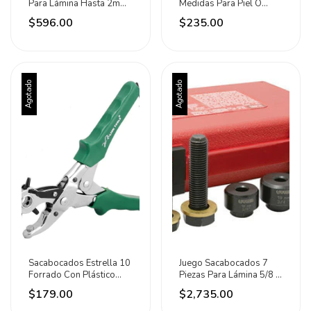
Para Lámina Hasta 2mm
Medidas Para Piel O
Marca Urrea
Plastico Surtek
$596.00
$235.00
Agotado
Agotado
Sacabocados Estrella 10
Juego Sacabocados 7
Forrado Con Plástico
Piezas Para Lámina 5/8 A
Lion Tools
1-1/4 Urrea
$179.00
$2,735.00