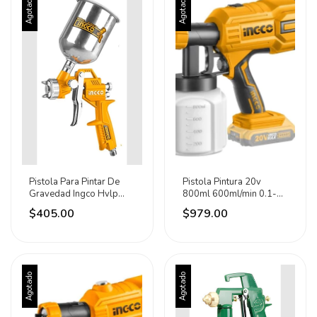
Agotado
Agotado
Pistola Para Pintar De
Pistola Pintura 20v
Gravedad Ingco Hvlp
800ml 600ml/min 0.1-
400 Cc 3-4 Bar Amarillo
0.2 Ingco Csgli2001
$405.00
$979.00
Agotado
Agotado