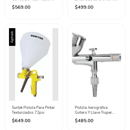
Litro Surtek
Rojo
$569.00
$499.00
Plateado/amarillo
Agotado
Surtek Pistola Para Pintar
Pistola Aerográfica
Texturizados 72psi
Gotero Y Llave Truper
Plateado
$649.00
$485.00