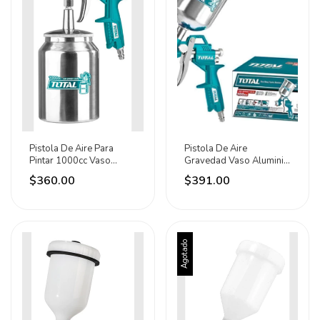
Pistola De Aire Para
Pistola De Aire
Pintar 1000cc Vaso
Gravedad Vaso Aluminio
Metálico Total Turquesa
Total 618875 (iusa) Azul
$360.00
$391.00
Petróleo
Agotado