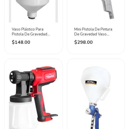
Vaso Plástico Para
Mini Pistola De Pintura
Pistola De Gravedad
De Gravedad Vaso
600ml Adir Blanco
100ml Metálico Adir
$148.00
$298.00
Plateado