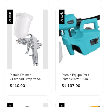
Agotado
Agotado
Pistola P/pintar
Pistola Equipo Para
Gravedad Lvmp Vaso
Pintar 450w 800ml
Plástico Truper Cromado
Profesional Energy
$410.00
$1,137.00
Turqueza