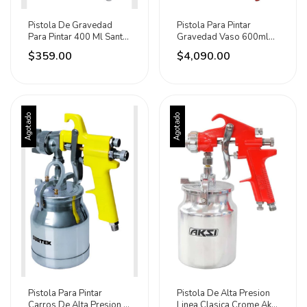
Pistola De Gravedad
Pistola Para Pintar
Para Pintar 400 Ml Santul
Gravedad Vaso 600ml
Rojo
1.3mm Urrea Blanco Con
$359.00
$4,090.00
Rojo
Agotado
Agotado
Pistola Para Pintar
Pistola De Alta Presion
Carros De Alta Presion 1
Linea Clasica Crome Aksi