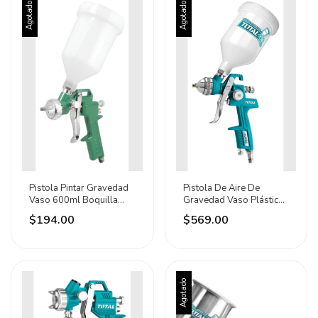
Agotado
Agotado
Pistola Pintar Gravedad
Pistola De Aire De
Vaso 600ml Boquilla
Gravedad Vaso Plástico
1.5mm 4182 Lion
600cc Total Verde
$194.00
$569.00
Agotado