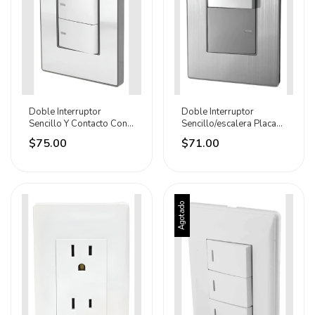
Doble Interruptor
Doble Interruptor
Sencillo Y Contacto Con
Sencillo/escalera Placa
Placa Sanelec 10 A
Acero Inox Sanelec 10 A
$75.00
$71.00
Plateado
Plateado
Agotado