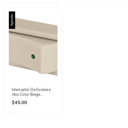
Agotado
Interruptor De Escalera
Aksi Color Beige
Corriente Nominal 10 A
$45.00
Voltaje Nominal 127v