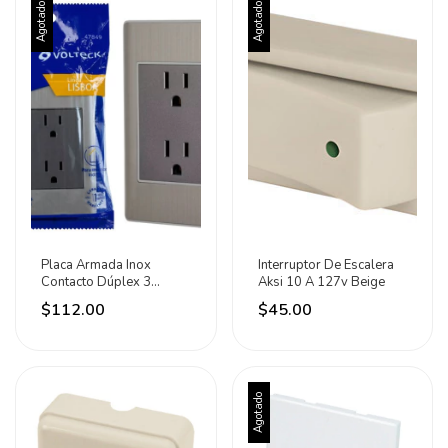
Agotado
Agotado
Placa Armada Inox
Interruptor De Escalera
Contacto Dúplex 3
Aksi 10 A 127v Beige
Módulos Volteck 15 A
$112.00
$45.00
127v Gris
Agotado