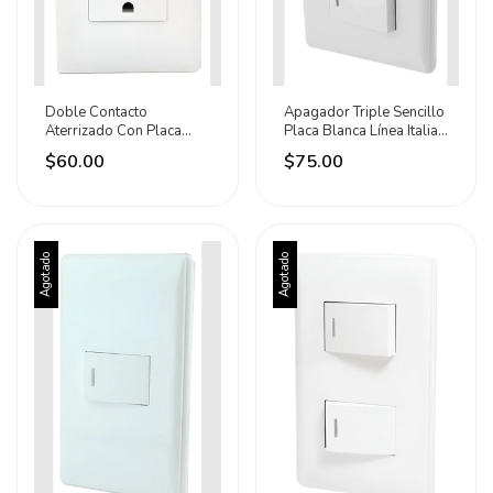
Doble Contacto
Apagador Triple Sencillo
Aterrizado Con Placa
Placa Blanca Línea Italia
Color Blanco Sanelec 15
Sanelec 15 A 127v
$60.00
$75.00
A 127v
Blanco
Agotado
Agotado