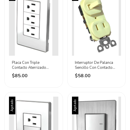
Placa Con Triple
Interruptor De Palanca
Contacto Aterrizado
Sencillo Con Contacto
Línea Córdoba Sanelec
Polarizado Aksi 15 A
$85.00
$58.00
10 A Plateado
250v Crema
Agotado
Agotado