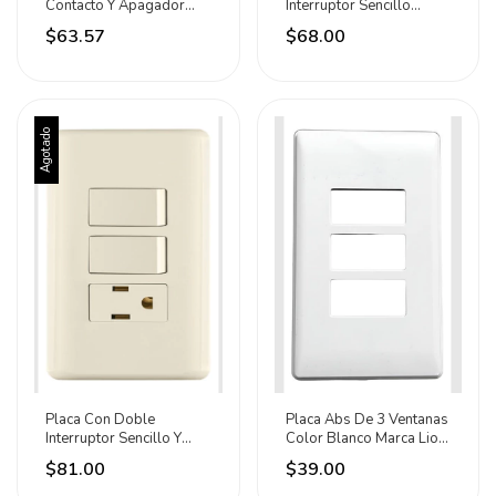
Contacto Y Apagador
Interruptor Sencillo
Sencillo Sanelec 10 A
Color Marfil Truper
$63.57
$68.00
Plateado
Agotado
Placa Con Doble
Placa Abs De 3 Ventanas
Interruptor Sencillo Y
Color Blanco Marca Lion
Contacto Volteck Marfil
Tools 0 A 0v Blanco
$81.00
$39.00