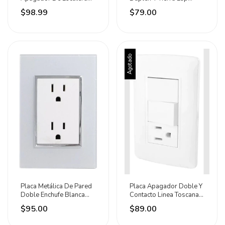
Doble Marca Sanelec 15
Negro Volteck Negro
$98.99
$79.00
A 127v Plateado
Agotado
Placa Metálica De Pared
Placa Apagador Doble Y
Doble Enchufe Blanca
Contacto Linea Toscana
Sanelec Blanco
Sanelec Blanco
$95.00
$89.00