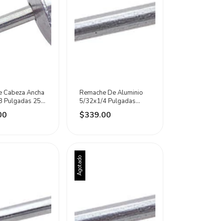
 Cabeza Ancha
Remache De Aluminio
8 Pulgadas 250
5/32x1/4 Pulgadas
urtek
1000 Piezas Surtek
00
$339.00
Agotado