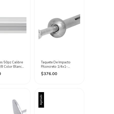
s 50pz Calibre
Taquete De Impacto
/8 Color Blanco
P/concreto 1/4x1-
ero
1/2puLG 100pz
0
$376.00
Dogotuls
Agotado