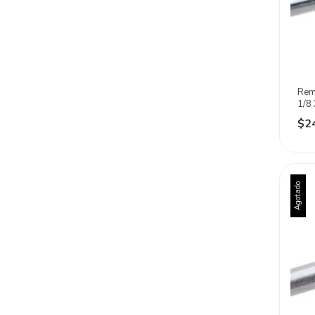
Rem
1/8 
100
$2
Agotado