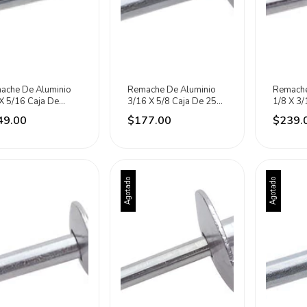
ache De Aluminio
Remache De Aluminio
Remache
X 5/16 Caja De
3/16 X 5/8 Caja De 250
1/8 X 3/
0 Piezas Surtek
Piezas Surtek
1000 Pie
49.00
$177.00
$239.
Agotado
Agotado