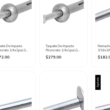
uete De Impacto
Taquete De Impacto
Remache
oncreto 1/4x2puLG
P/concreto 1/4x1puLG
3/16x3/
pz Dogotuls
100pz Dogotuls
Piezas S
72.00
$279.00
$182.
Agotado