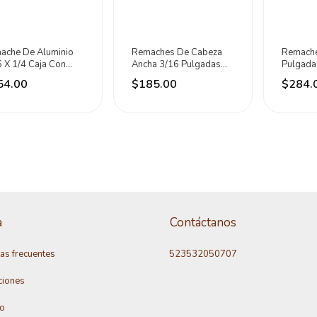
ache De Aluminio
Remaches De Cabeza
Remache
 X 1/4 Caja Con
Ancha 3/16 Pulgadas
Pulgada
Piezas Surtek
250 Piezas Surtek
Surtek
54.00
$185.00
$284.
a
Contáctanos
as frecuentes
523532050707
ciones
to