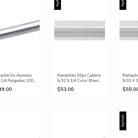
Agotado
Agotado
ache De Aluminio
Remaches 50pz Calibre
Remache
x1/4 Pulgadas 1000
5/32 X 1/4 Color Blanco
5/32 X 3
as Surtek
Marca Fiero
Marca Fi
49.00
$53.00
$55.0
Agotado