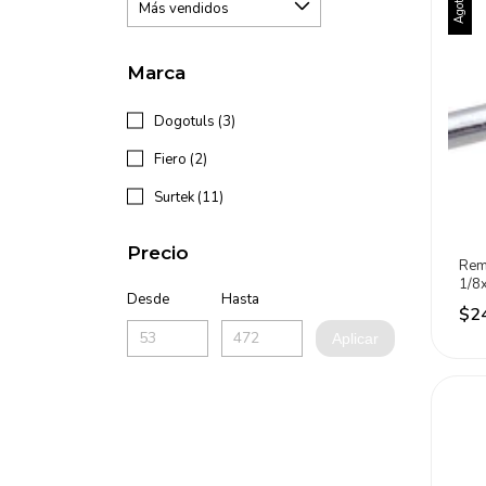
Agotado
Marca
Dogotuls (3)
Fiero (2)
Surtek (11)
Precio
Rem
1/8
Desde
Hasta
Piez
$2
Aplicar