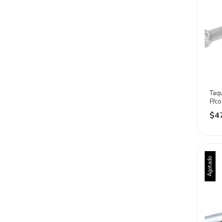
Taq
P/c
100
$4
Agotado