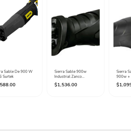
rra Sable De 900 W
Sierra Sable 900w
Sierra S
6 Surtek
Industrial Zanco
900w + 
Universal 1/2 Aksi
2893 Li
,588.00
$1,536.00
$1,09