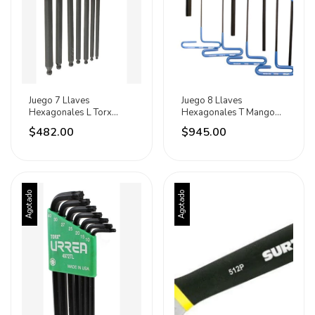
Juego 7 Llaves
Juego 8 Llaves
Hexagonales L Torx
Hexagonales T Mango
Punta De Bola Rack
Vinil Métricas 6 Pulgadas
$482.00
$945.00
Urrea
Plateado
Agotado
Agotado