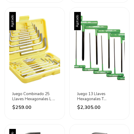
Agotado
Agotado
Juego Combinado 25
Juego 13 Llaves
Llaves Hexagonales L En
Hexagonales T
Estuche Surtek
Ergonómicas Torx 6
$259.00
$2,305.00
Urrea Plateado