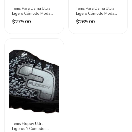
Tenis Para Dama Ultra
Tenis Para Dama Ultra
Ligero Cómodo Moda
Ligero Cómodo Moda
Deporte Caminar Tinto
Deporte Caminar Tinto
$279.00
$269.00
Solo Talla 26 Disponible
Geométrico Solo Talla
26 Disponible
Tenis Floppy Ultra
Ligeros Y Cómodos