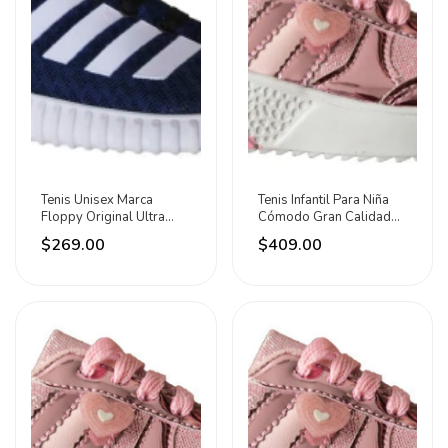
Tenis Unisex Marca
Tenis Infantil Para Niña
Floppy Original Ultra
Cómodo Gran Calidad
Ligero Y Cómodo Azul
Moda Rosa Del 15 Al
$269.00
$409.00
Marino/blanco/negro Del
17.5 Disponibles
23 Al 25 Disponibles