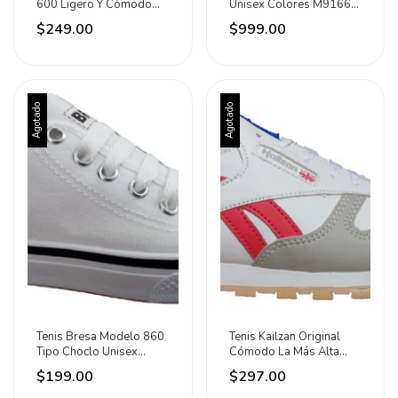
600 Ligero Y Cómodo
Unisex Colores M9166c
De Calidad
Caja Dañada
$249.00
$999.00
Agotado
Agotado
Tenis Bresa Modelo 860
Tenis Kailzan Original
Tipo Choclo Unisex
Cómodo La Más Alta
Varios Colores
Calidad 26 Al 29
$199.00
$297.00