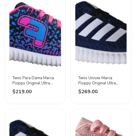
Tenis Para Dama Marca
Tenis Unisex Marca
Floppy Original Ultra
Floppy Original Ultra
Ligero Y Cómodo Del 22
Ligero Y Cómodo Azul
$219.00
$269.00
Al 25 Disponibles Azul
Marino/blanco/negro Del
Marino / Cielo / Fiusha
23 Al 25 Disponibles