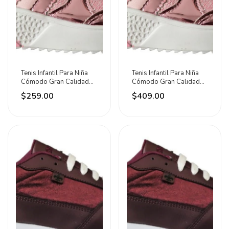
Tenis Infantil Para Niña
Tenis Infantil Para Niña
Cómodo Gran Calidad
Cómodo Gran Calidad
Moda Rosa 18 Al 21.5
Moda Rosa Del 15 Al
$259.00
$409.00
Disponibles
17.5 Disponibles