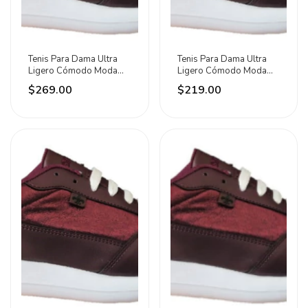
Tenis Para Dama Ultra
Tenis Para Dama Ultra
Ligero Cómodo Moda
Ligero Cómodo Moda
Deporte Caminar Tinto
Deporte Caminar Tinto
$269.00
$219.00
Solo Talla 26 Disponible
Solo Talla 26 Disponible