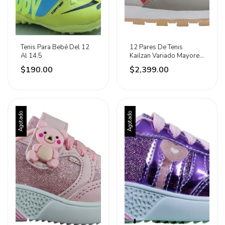
Tenis Para Bebé Del 12
12 Pares De Tenis
Al 14.5
Kailzan Variado Mayoreo
Todas Las Tallas
$190.00
$2,399.00
Blanco/azul/rojo 22 Al
29.5
Agotado
Agotado