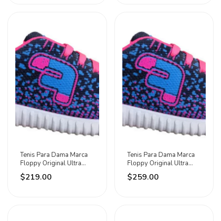
Tenis Para Dama Marca
Tenis Para Dama Marca
Floppy Original Ultra
Floppy Original Ultra
Ligero Y Cómodo Del 22
Ligero Y Cómodo Del 22
$219.00
$259.00
Al 25 Disponibles Azul
Al 25 Disponibles Azul
Marino / Cielo / Fiusha
Marino / Cielo / Fiusha