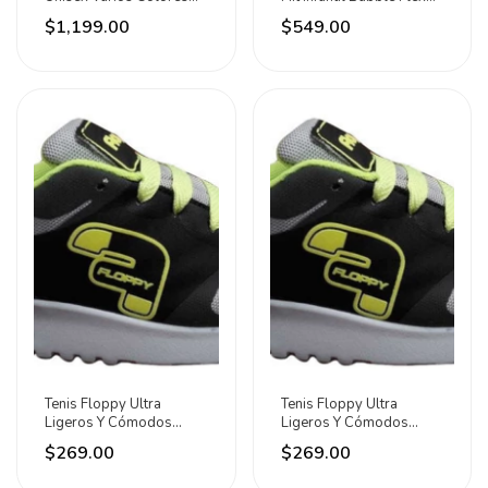
M9166c
Anti Impacto
$1,199.00
$549.00
Tenis Floppy Ultra
Tenis Floppy Ultra
Ligeros Y Cómodos
Ligeros Y Cómodos
Plata/negro/oxford/neón
Plata/negro/oxford/neón
$269.00
$269.00
Plateado 23 Al 26
Plateado 23 Al 26
Disponibles
Disponibles