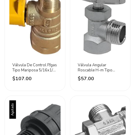
Válvula De Control P/gas
Válvula Angular
Tipo Mariposa 5/16x1/2
Roscable H-m Tipo
H*m Progas
Volante Económica Cnx
$107.00
$57.00
Agotado