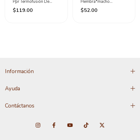
Ppr Termofusión De
Hembra*macho
20mm Meer
Mariposa 1/4 X 3/8
$119.00
$52.00
Progas
Información
Ayuda
Contáctanos