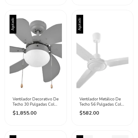
Agotado
Agotado
Ventilador Decorativo De
Ventilador Metálico De
Techo 30 Pulgadas Color
Techo 56 Pulgadas Color
Gris Katoa 76.2 Cm 60hz
Blanco Katoa 1.422 M
$1,855.00
$582.00
Gris Gris Madera 6
60hz Metal 3