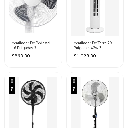
Ventilador De Pedestal
Ventilador De Torre 29
16 Pulgadas 3
Pulgadas 42w 3
Velocidades Marca Iusa
Velocidades Marca Iusa
$960.00
$1,023.00
16 Cm 60 Hz Blanco Gris
73.66 Cm Blanco
Plástico
Agotado
Agotado