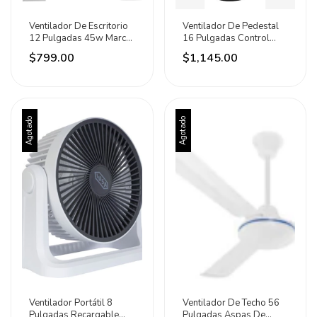
Ventilador De Escritorio
Ventilador De Pedestal
12 Pulgadas 45w Marca
16 Pulgadas Control
Iusa 30.48 Cm 60 Hz
Remoto Iusa Negro
$799.00
$1,145.00
Blanco Gris Plástico
Negro Plástico 5
Agotado
Agotado
Ventilador Portátil 8
Ventilador De Techo 56
Pulgadas Recargable
Pulgadas Aspas De