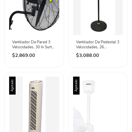
Ventilador De Pared 3
Ventilador De Pedestal 3
Velocidades, 30 In Surtek
Velocidades, 26
76.2 Cm N/a Negro N/a
Pulgadas Surtek 66.04
$2,869.00
$3,088.00
Aluminio
Cm N/a Negro N/a
Aluminio
Agotado
Agotado