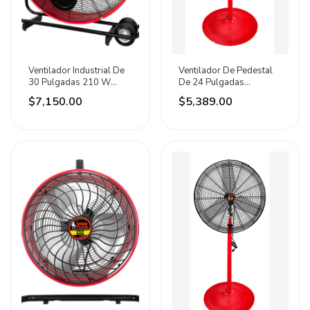
Ventilador Industrial De
Ventilador De Pedestal
30 Pulgadas 210 W
De 24 Pulgadas
Urrea 76.2 Cm 60 Hz
Dogotuls 60.96 Cm Rojo
$7,150.00
$5,389.00
Rojo Negro Aluminio 3