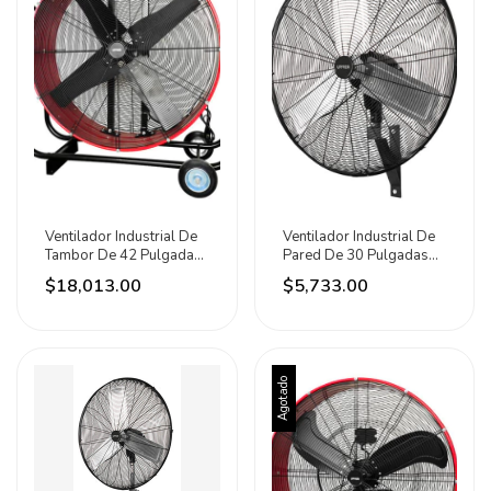
Ventilador Industrial De
Ventilador Industrial De
Tambor De 42 Pulgadas
Pared De 30 Pulgadas
450 W Urrea 1.067 M 60
Urrea 76.2 Cm 60 Hz
$18,013.00
$5,733.00
Hz Rojo Negro Aluminio
Negro Plateado Aluminio
4
3
Agotado