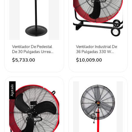
Ventilador De Pedestal
Ventilador Industrial De
De 30 Pulgadas Urrea
36 Pulgadas 330 W
76.2 Cm 60 Hz Negro
Urrea 91.44 Cm 60 Hz
$5,733.00
$10,009.00
Plateado Aluminio 3
Rojo Negro Aluminio 3
Agotado