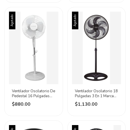
Agotado
Agotado
Ventilador Oscilatorio De
Ventilador Oscilatorio 18
Pedestal 16 Pulgadas
Pulgadas 3 En 1 Marca
Marca Home 40.64 Cm
Home Negro Plástico 5
$880.00
$1,130.00
60hz Blanco Blancas
Plástico 3