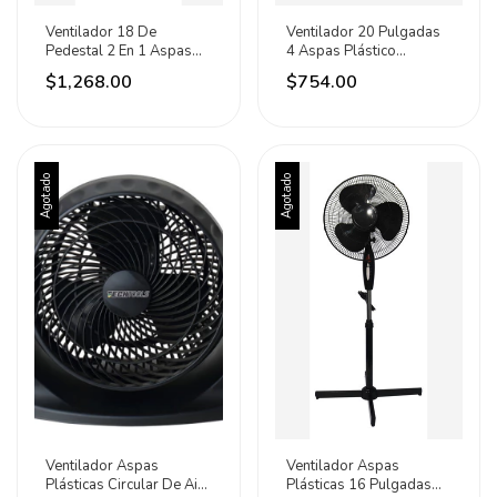
Ventilador 18 De
Ventilador 20 Pulgadas
Pedestal 2 En 1 Aspas
4 Aspas Plástico
Metálicas Tecnovent
Techtools 50.8 Cm 60 Hz
$1,268.00
$754.00
45.72 Cm Negro
Negro Negro Plástico 4
Metálico Metalicas 5
Agotado
Agotado
Ventilador Aspas
Ventilador Aspas
Plásticas Circular De Aire
Plásticas 16 Pulgadas