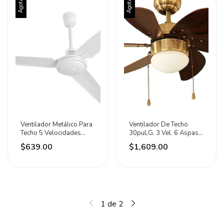
Agotado
Agotado
Ventilador Metálico Para
Ventilador De Techo
Techo 5 Velocidades
30puLG. 3 Vel. 6 Aspas
60w Sanelec 1.42 M
Nogal Veker 76.2 Cm
$639.00
$1,609.00
Blanco Blanco Metal 3
Latón Antiguo
1
de
2