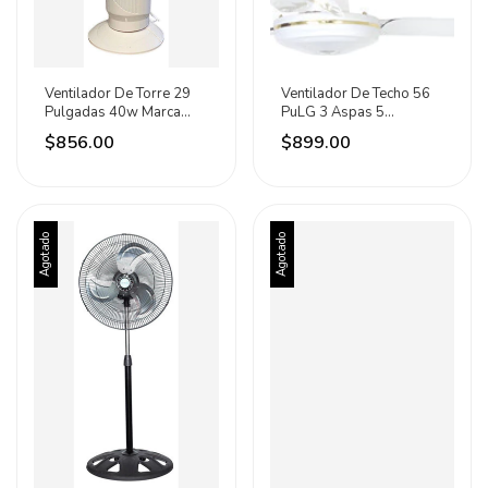
Ventilador De Torre 29
Ventilador De Techo 56
Pulgadas 40w Marca
PuLG 3 Aspas 5
Katoa 18 Cm 60hz Marfil
Velocidades 85w Home
$856.00
$899.00
Negro Plástico 10
1.42 M 60hz Blanco
Metal 3
Agotado
Agotado