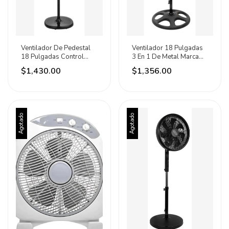
Ventilador De Pedestal
Ventilador 18 Pulgadas
18 Pulgadas Control
3 En 1 De Metal Marca
Remoto Iusa 45.72 Cm
Iusa 45.72 Cm 60hz
$1,430.00
$1,356.00
60hz Negro Negro
Plateado Plateadas
Plástico 5
Metal 3
Agotado
Agotado