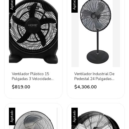
Agotado
Agotado
Ventilador Plástico 15
Ventilador Industrial De
Pulgadas 3 Velocidades
Pedestal 24 Pulgadas
Marca Home 38.1 Cm
Aksi 60.96 Cm 60 Negro
$819.00
$4,306.00
60hz Negro Negro
Plateadas Plástico 3
Plástico 5
Agotado
Agotado