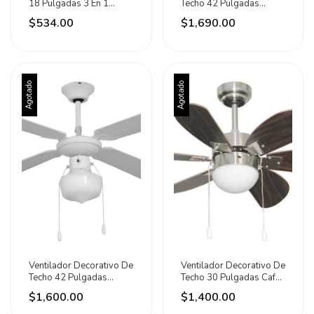
18 Pulgadas 3 En 1
Techo 42 Pulgadas
Katoa 45.72 Cm 60hz
Negro Katoa 1.067 M
$534.00
$1,690.00
Plateado Plateadas
60hz Blanco Madera 4
Metal 3
Agotado
Agotado
Ventilador Decorativo De
Ventilador Decorativo De
Techo 42 Pulgadas
Techo 30 Pulgadas Café
Blanco Katoa 4 60hz
Katoa 76.2 Cm 60hz
$1,600.00
$1,400.00
Blanco Blanco Madera
Plateado Café Oscuro
1.067 M
Madera 4