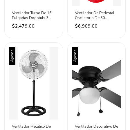
Ventilador Turbo De 16
Ventilador De Pedestal
Pulgadas Dogotuls 3
Oscilatorio De 30
60hz Rojo Gris 40 Cm
Pulgadas Dogotuls 79
$2,479.00
$6,909.00
Metal
Cm 60 Hz Rojo Gris
Acero 3
Agotado
Agotado
Ventilador Metálico De
Ventilador Decorativo De