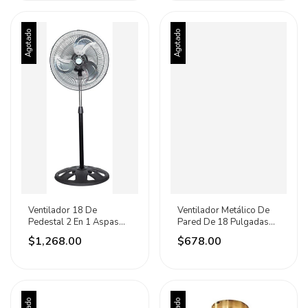
Agotado
Agotado
Ventilador 18 De
Ventilador Metálico De
Pedestal 2 En 1 Aspas
Pared De 18 Pulgadas
Metálicas Tecnovent
50w Katoa 45.72 Cm
$1,268.00
$678.00
45.72 Cm Negro
60hz Negro Plateadas
Metálico Metalicas 5
Metal 3