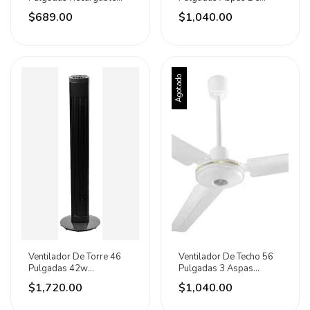
Iusa Blanco Gris Plástico
Metal Iusa 1.422 M
$689.00
$1,040.00
Agotado
Ventilador De Torre 46
Ventilador De Techo 56
Pulgadas 42w
Pulgadas 3 Aspas
Temporizador Iusa 1.168
Metálicas Marca Iusa
$1,720.00
$1,040.00
M 60 Hz Negro Plástico
1.422 M 60hz Blanco
0
Blancas Metal 3