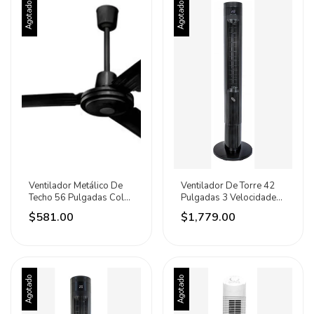
Agotado
Agotado
Ventilador Metálico De
Ventilador De Torre 42
Techo 56 Pulgadas Color
Pulgadas 3 Velocidades
Negro Katoa 1.422 M
Marca Iusa Negro
$581.00
$1,779.00
60hz Negro Negro Metal
3
Agotado
Agotado